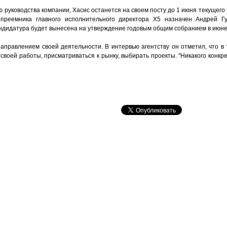
ю руководства компании, Хасис останется на своем посту до 1 июня текущего
 преемника главного исполнительного директора X5 назначен Андрей Г
андидатура будет вынесена на утверждение годовым общим собранием в июне 
аправлением своей деятельности. В интервью агентству он отметил, что в
воей работы, присматриваться к рынку, выбирать проекты. "Никакого конкр