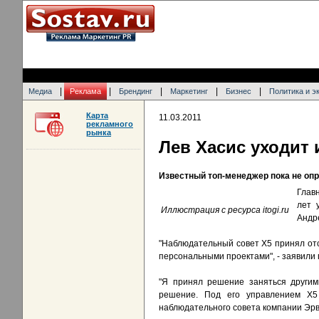
|
|
|
|
|
Медиа
Реклама
Брендинг
Маркетинг
Бизнес
Политика и э
Карта
11.03.2011
рекламного
рынка
Лев Хасис уходит 
Известный топ-менеджер пока не опр
Глав
лет 
Иллюстрация с ресурса itogi.ru
Андре
"Наблюдательный совет X5 принял отс
персональными проектами", - заявили
"Я принял решение заняться другим
решение. Под его управлением X5
наблюдательного совета компании Эр