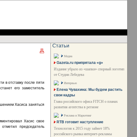
Статьи
Медиа
Gazeta.ru припрятала «g»
Издание убрало из «шапки» спорный логотип
от Студии Лебедева
ти в отставку после пяти
Интервью
станет его заместитель
Елена Чувахина: Мы будем растить
свои кадры
Глава российского офиса FITCH о планах
решением Хасиса заняться
развития агентства в регионе
Реклама и Маркетинг
мментировал Хасис свое
RTB готовит наступление
 отметил председатель
Технология к 2015 году займет 18%
российского рынка интернет-рекламы