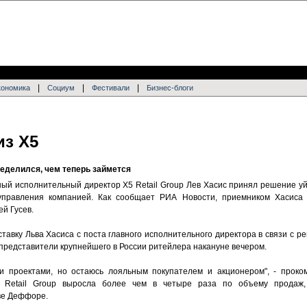
|
|
|
кономика
Социум
Фестивали
Бизнес-блоги
из X5
еделился, чем теперь займется
ный исполнительный директор X5 Retail Group Лев Хасис принял решение уй
управления компанией. Как сообщает РИА Новости, приемником Хасиса 
й Гусев.
тавку Льва Хасиса с поста главного исполнительного директора в связи с 
 представители крупнейшего в России ритейлера накануне вечером.
и проектами, но остаюсь лояльным покупателем и акционером", - проко
 Retail Group выросла более чем в четыре раза по объему продаж,
ве Деффоре.