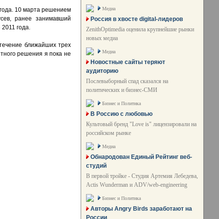
Медиа
 года. 10 марта решением
усев, ранее занимавший
Россия в хвосте digital-лидеров
2011 года.
ZenithOptimedia оценила крупнейшие рынки
новых медиа
 течение ближайших трех
Медиа
етного решения я пока не
Новостные сайты теряют
аудиторию
Послевыборный спад сказался на
политических и бизнес-СМИ
Бизнес и Политика
В Россию с любовью
Культовый бренд "Love is" лицензировали на
российском рынке
Медиа
Обнародован Единый Рейтинг веб-
студий
В первой тройке - Студия Артемия Лебедева,
Actis Wunderman и ADV/web-engineering
Бизнес и Политика
Авторы Angry Birds заработают на
России