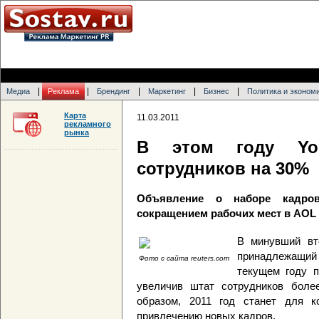
|
|
|
|
|
Медиа
Реклама
Брендинг
Маркетинг
Бизнес
Политика и эконом
Карта
11.03.2011
рекламного
рынка
В этом году You
сотрудников на 30%
Объявление о наборе кадро
сокращением рабочих мест в AOL
В минувший вт
принадлежащий
Фото с сайта reuters.com
текущем году п
увеличив штат сотрудников бол
образом, 2011 год станет для 
привлечению новых кадров.