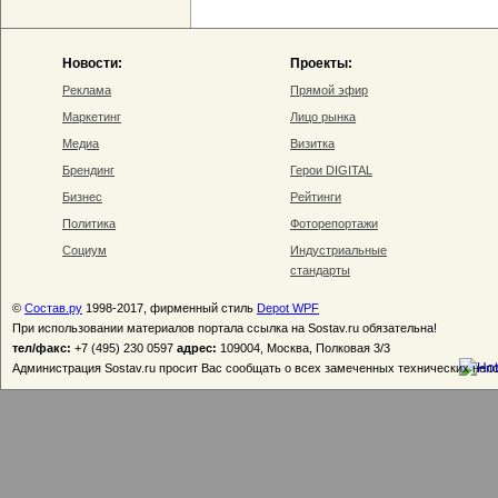
Новости:
Проекты:
Реклама
Прямой эфир
Маркетинг
Лицо рынка
Медиа
Визитка
Брендинг
Герои DIGITAL
Бизнес
Рейтинги
Политика
Фоторепортажи
Социум
Индустриальные
стандарты
©
Состав.ру
1998-2017, фирменный стиль
Depot WPF
При использовании материалов портала ссылка на Sostav.ru обязательна!
тел/факс:
+7 (495) 230 0597
адрес:
109004, Москва, Полковая 3/3
Администрация Sostav.ru просит Вас сообщать о всех замеченных технических неп