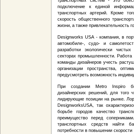
транспортных систем - это обесп
подключение к единой информа
транспортных артерий. Кроме тог
скорость общественного транспор
жизни, а также привлекательность г
Designworks USA - компания, в по
автомобиле-, судо- и самолетос
разработки экологически чистых
секторах промышленности. Работа н
команды дизайнеров учесть растущ
организации пространства, опти
предусмотреть возможность индивид
При создании Metro Inspiro 
дизайнерских решений, для того 
лидирующие позиции на рынке. Лор
DesignworksUSA, так охарактеризо
борьбе городов качество транс
преимущество перед соперниками
транспортных средств найти б
потребности в повышении скорости 