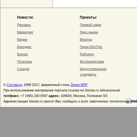
Новости:
Проекты:
Реклама
Прямой эфир
Маркетинг
Лицо рынка
Медиа
Визитка
Брендинг
Герои DIGITAL
Бизнес
Рейтинги
Политика
Фоторепортажи
Социум
Индустриальные
стандарты
©
Состав.ру
1998-2017, фирменный стиль
Depot WPF
При использовании материалов портала ссылка на Sostav.ru обязательна!
тел/факс:
+7 (495) 230 0597
адрес:
109004, Москва, Полковая 3/3
Администрация Sostav.ru просит Вас сообщать о всех замеченных технических неп