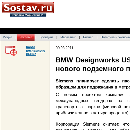
|
|
|
|
|
Медиа
Реклама
Брендинг
Маркетинг
Бизнес
Политика и эконом
Карта
09.03.2011
рекламного
рынка
BMW Designworks US
нового подземного 
Siemens планирует сделать пас
образцом для подражания в метр
С новым проектом компания 
международных тендерах на со
транспортных парков (мировой пот
приблизительно в четыре процента).
Корпорация Siemens считает, чт