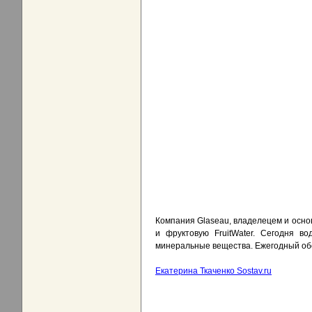
Компания Glaseau, владелецем и осно
и фруктовую FruitWater. Сегодня в
минеральные вещества. Ежегодный обо
Екатерина Ткаченко Sostav.ru