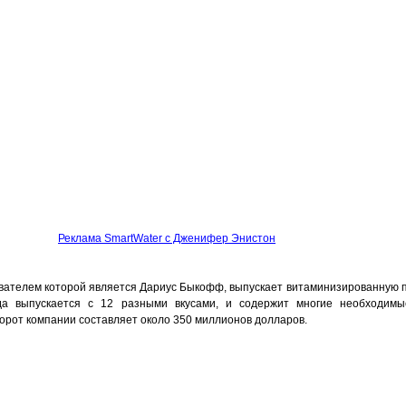
Реклама SmartWater с Дженифер Энистон
вателем которой является Дариус Быкофф, выпускает витаминизированную п
ода выпускается с 12 разными вкусами, и содержит многие необходим
рот компании составляет около 350 миллионов долларов.