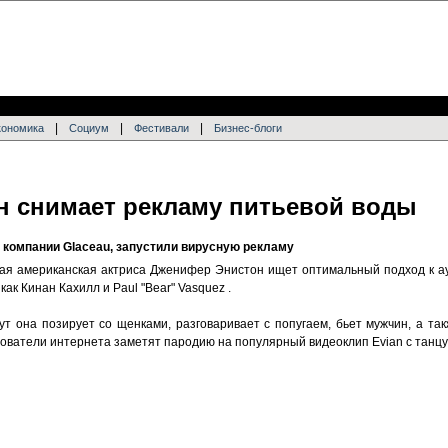
|
|
|
кономика
Социум
Фестивали
Бизнес-блоги
 снимает рекламу питьевой воды
 компании Glaceau, запустили вирусную рекламу
ная американская актриса Дженифер Энистон ищет оптимальный подход к ау
ак Кинан Кахилл и Paul "Bear" Vasquez .
т она позирует со щенками, разговаривает с попугаем, бьет мужчин, а та
льзователи интернета заметят пародию на популярный видеоклип Evian с тан