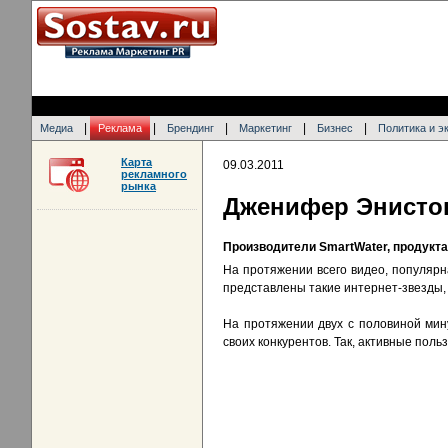
|
|
|
|
|
Медиа
Реклама
Брендинг
Маркетинг
Бизнес
Политика и э
Карта
09.03.2011
рекламного
рынка
Дженифер Энистон
Производители SmartWater, продукта
На протяжении всего видео, популяр
представлены такие интернет-звезды, к
На протяжении двух с половиной мину
своих конкурентов. Так, активные по