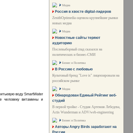
Медиа
Россия в хвосте digital-лидеров
ZenithOptimedia оценила крупнейшие рынки
новых медиа
Медиа
Новостные сайты теряют
аудиторию
Послевыборный спад сказался на
политических и бизнес-СМИ
Бизнес и Политика
В Россию с любовью
Культовый бренд "Love is" лицензировали на
российском рынке
Медиа
итьевую воду SmartWater
Обнародован Единый Рейтинг веб-
ые человеку витамины и
студий
В первой тройке - Студия Артемия Лебедева,
Actis Wunderman и ADV/web-engineering
Бизнес и Политика
Авторы Angry Birds заработают на
России