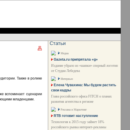
Статьи
Медиа
Gazeta.ru припрятала «g»
Издание убрало из «шапки» спорный логотип
от Студии Лебедева
дитории. Также в ролике
Интервью
Елена Чувахина: Мы будем растить
свои кадры
кже вспоминает сценарии
Глава российского офиса FITCH о планах
цующими младенцами.
развития агентства в регионе
Реклама и Маркетинг
RTB готовит наступление
Технология к 2015 году займет 18%
российского рынка интернет-рекламы