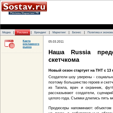
|
|
|
|
|
Медиа
Реклама
Брендинг
Маркетинг
Бизнес
Политика и эконом
Карта
05.03.2011
рекламного
рынка
Наша Russia пред
скетчкома
Новый сезон стартует на ТНТ с 13
Создатели шоу уверены - социальн
поэтому большинство героев и скет
из Тагила, врач и охранник, фу
рассказывают создатели, сценари
целого года. Съемки длились пять м
Продюсеры напоминают: объектом 