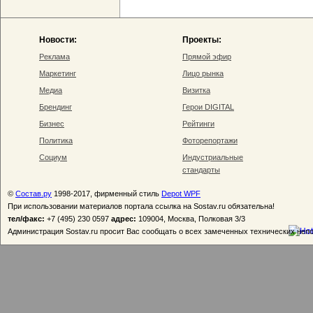
Новости:
Проекты:
Реклама
Прямой эфир
Маркетинг
Лицо рынка
Медиа
Визитка
Брендинг
Герои DIGITAL
Бизнес
Рейтинги
Политика
Фоторепортажи
Социум
Индустриальные
стандарты
©
Состав.ру
1998-2017, фирменный стиль
Depot WPF
При использовании материалов портала ссылка на Sostav.ru обязательна!
тел/факс:
+7 (495) 230 0597
адрес:
109004, Москва, Полковая 3/3
Администрация Sostav.ru просит Вас сообщать о всех замеченных технических неп