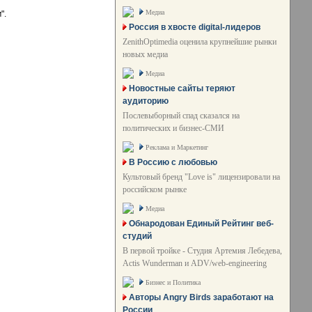
Медиа
".
Россия в хвосте digital-лидеров
ZenithOptimedia оценила крупнейшие рынки
новых медиа
Медиа
Новостные сайты теряют
аудиторию
Послевыборный спад сказался на
политических и бизнес-СМИ
Реклама и Маркетинг
В Россию с любовью
Культовый бренд "Love is" лицензировали на
российском рынке
Медиа
Обнародован Единый Рейтинг веб-
студий
В первой тройке - Студия Артемия Лебедева,
Actis Wunderman и ADV/web-engineering
Бизнес и Политика
Авторы Angry Birds заработают на
России