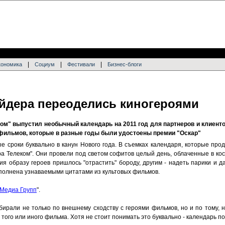
|
|
|
кономика
Социум
Фестивали
Бизнес-блоги
йдера переоделись киногероями
ом" выпустил необычный календарь на 2011 год для партнеров и клиенто
 фильмов, которые в разные годы были удостоены премии "Оскар"
е сроки буквально в канун Нового года. В съемках календаря, которые про
ра Телеком". Они провели под светом софитов целый день, облаченные в ко
я образу героев пришлось "отрастить" бороду, другим - надеть парики и д
полнена узнаваемыми цитатами из культовых фильмов.
 Медиа Групп
".
ирали не только по внешнему сходству с героями фильмов, но и по тому, н
ого или иного фильма. Хотя не стоит понимать это буквально - календарь п