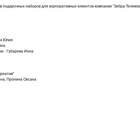
ав подарочных наборов для корпоративных клиентов компании "Зебра Телеком
ик Юлия
ина
ю - Губарева Инна
креатив"
ина, Пронина Оксана