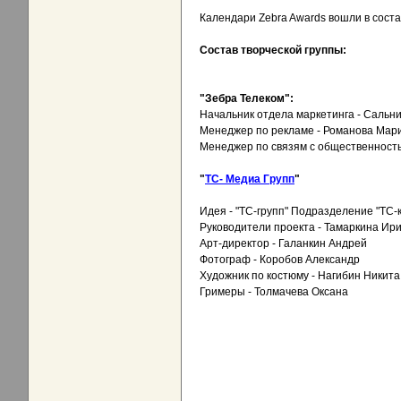
Календари Zebra Awards вошли в сост
Состав творческой группы:
"Зебра Телеком":
Начальник отдела маркетинга - Сальн
Менеджер по рекламе - Романова Мар
Менеджер по связям с общественность
"
ТС- Медиа Групп
"
Идея - "ТС-групп" Подразделение "ТС-
Руководители проекта - Тамаркина Ир
Арт-директор - Галанкин Андрей
Фотограф - Коробов Александр
Художник по костюму - Нагибин Никита
Гримеры - Толмачева Оксана