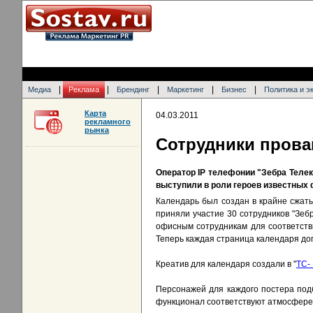
|
|
|
|
|
Медиа
Реклама
Брендинг
Маркетинг
Бизнес
Политика и э
Карта
04.03.2011
рекламного
рынка
Сотрудники прова
Оператор IP телефонии "Зебра Телек
выступили в роли героев известных
Календарь был создан в крайне сжаты
приняли участие 30 сотрудников "Зеб
офисным сотрудникам для соответстви
Теперь каждая страница календаря до
Креатив для календаря создали в "
ТС-
Персонажей для каждого постера подб
функционал соответствуют атмосфере т