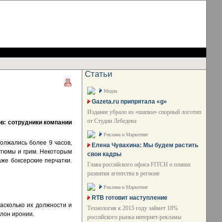
Статьи
Медиа
Gazeta.ru припрятала «g»
Издание убрало из «шапки» спорный логотип
от Студии Лебедева
в: сотрудники компании
Реклама и Маркетинг
должались более 9 часов,
Елена Чувахина: Мы будем растить
стюмы и грим. Некоторым
свои кадры
аже боксерские перчатки.
Глава российского офиса FITCH о планах
развития агентства в регионе
Реклама и Маркетинг
RTB готовит наступление
асколько их должности и
Технология к 2015 году займет 18%
олон иронии.
российского рынка интернет-рекламы