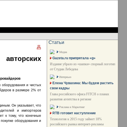
Статьи
Медиа
 авторских
Gazeta.ru припрятала «g»
Издание убрало из «шапки» спорный логотип
от Студии Лебедева
Интервью
провайдеров
Елена Чувахина: Мы будем растить
и оборудования и чистых
свои кадры
айдеров в размере 2% от
Глава российского офиса FITCH о планах
развития агентства в регионе
иным. Он указывает, что
Реклама и Маркетинг
одителей и импортеров
RTB готовит наступление
т к тому, что конечные
Технология к 2015 году займет 18%
и покупке оборудования и
российского рынка интернет-рекламы