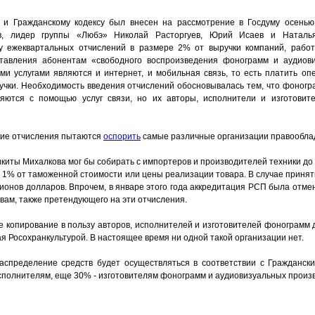
» и Гражданскому кодексу был внесен на рассмотрение в Госдуму осенью
ев, лидер группы «Любэ» Николай Расторгуев, Юрий Исаев и Наталь
ку ежеквартальных отчислений в размере 2% от выручки компаний, работ
тавления абонентам «свободного воспроизведения фонограмм и аудиов
ими услугами являются и интернет, и мобильная связь, то есть платить о
ручки. Необходимость введения отчислений обосновывалась тем, что фоног
яются с помощью услуг связи, но их авторы, исполнители и изготовит
кие отчисления пытаются
оспорить
самые различные организации правообла
киты Михалкова мог бы собирать с импортеров и производителей техники до
е 1% от таможенной стоимости или цены реализации товара. В случае принят
ионов долларов. Впрочем, в январе этого года аккредитация РСП была отме
вам, также претендующего на эти отчисления.
ное копирование в пользу авторов, исполнителей и изготовителей фонограм
я Росохранкультурой. В настоящее время ни одной такой организации нет.
аспределение средств будет осуществляться в соответствии с Гражданск
 исполнителям, еще 30% - изготовителям фонограмм и аудиовизуальных произ