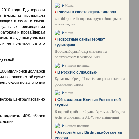
Медиа
 2010 года. Единороссы
Россия в хвосте digital-лидеров
я Бурыкина предлагали
ZenithOptimedia оценила крупнейшие рынки
ающих в области связи.
новых медиа
изуальных произведений
ператорам и провайдерам
Медиа
раммы и аудиовизуальные
Новостные сайты теряют
ели не получают за это
аудиторию
Послевыборный спад сказался на
политических и бизнес-СМИ
дателей.
Бизнес и Политика
 100 миллионов долларов
В Россию с любовью
ия поправок к этой сумме
Культовый бренд "Love is" лицензировали на
нена судом по заявлению
российском рынке
Медиа
м должна централизованно
Обнародован Единый Рейтинг веб-
студий
В первой тройке - Студия Артемия Лебедева,
им кодексом: 40% сборов
Actis Wunderman и ADV/web-engineering
ведений.
Бизнес и Политика
Авторы Angry Birds заработают на
России