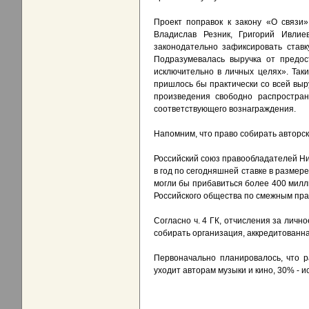
Проект поправок к закону «О связи
Владислав Резник, Григорий Ивли
законодательно зафиксировать став
Подразумевалась выручка от предос
исключительно в личных целях». Так
пришлось бы практически со всей вы
произведения свободно распростран
соответствующего вознаграждения.
Напомним, что право собирать авторс
Российский союз правообладателей Ни
в год по сегодняшней ставке в размер
могли бы прибавиться более 400 милл
Российского общества по смежным пра
Согласно ч. 4 ГК, отчисления за лич
собирать организация, аккредитованна
Первоначально планировалось, что р
уходит авторам музыки и кино, 30% -