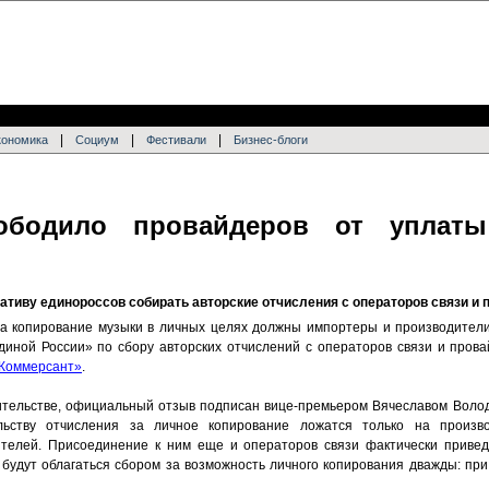
|
|
|
кономика
Социум
Фестивали
Бизнес-блоги
вободило провайдеров от уплаты
тиву единороссов собирать авторские отчисления с операторов связи и 
за копирование музыки в личных целях должны импортеры и производител
диной России» по сбору авторских отчислений с операторов связи и пров
Коммерсант»
.
ительстве, официальный отзыв подписан вице-премьером Вячеславом Волод
льству отчисления за личное копирование ложатся только на произв
телей. Присоединение к ним еще и операторов связи фактически приведе
, будут облагаться сбором за возможность личного копирования дважды: пр