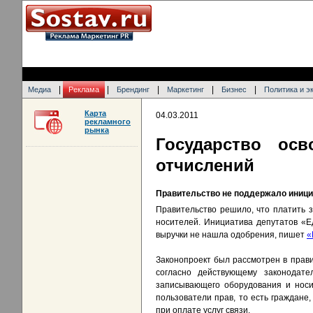
|
|
|
|
|
Медиа
Реклама
Брендинг
Маркетинг
Бизнес
Политика и э
Карта
04.03.2011
рекламного
рынка
Государство ос
отчислений
Правительство не поддержало инициа
Правительство решило, что платить 
носителей. Инициатива депутатов «Е
выручки не нашла одобрения, пишет
«
Законопроект был рассмотрен в прав
согласно действующему законодате
записывающего оборудования и носи
пользователи прав, то есть граждане
при оплате услуг связи.