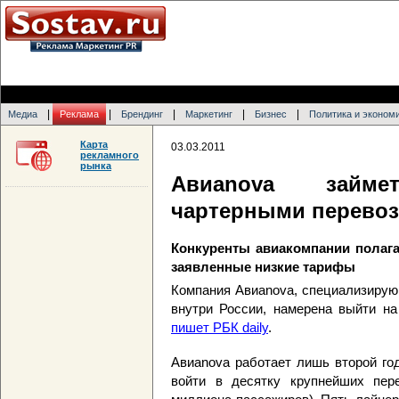
|
|
|
|
|
Медиа
Реклама
Брендинг
Маркетинг
Бизнес
Политика и эконом
Карта
03.03.2011
рекламного
рынка
Авиаnova займе
чартерными перево
Конкуренты авиакомпании полага
заявленные низкие тарифы
Компания Авиаnova, специализирую
внутри России, намерена выйти н
пишет РБК daily
.
Авиаnova работает лишь второй год
войти в десятку крупнейших пере