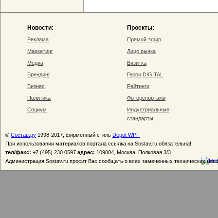
Новости:
Проекты:
Реклама
Прямой эфир
Маркетинг
Лицо рынка
Медиа
Визитка
Брендинг
Герои DIGITAL
Бизнес
Рейтинги
Политика
Фоторепортажи
Социум
Индустриальные
стандарты
©
Состав.ру
1998-2017, фирменный стиль
Depot WPF
При использовании материалов портала ссылка на Sostav.ru обязательна!
тел/факс:
+7 (495) 230 0597
адрес:
109004, Москва, Полковая 3/3
Администрация Sostav.ru просит Вас сообщать о всех замеченных технических неп