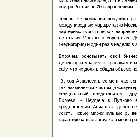
миллиона пассажиров). Пять лайне
внутри России по 20 направлениям.
Теперь же компания получила ра
международных маршрута (из Москв
чартерных туристических направле
летать из Москвы в хорватские Д
(Черногория) и один раз в неделю в 
Впрочем, основывать свой бизне
Директор компании по продажам и 
daily, что их доля в общем объеме п
"Выход Авиаnova в сегмент чартер
так называемом чистом дискаунтер
официальный представитель дру
Express. - Неудача в Пулково 
предлагаемым Авиаnova, долго н
искать новые маржинальные рынки
гарантированная загрузка и менее р