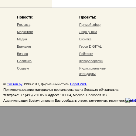
Новости:
Проекты:
Реклама
Прямой эфир
Маркетинг
Лицо рынка
Медиа
Визитка
Брендинг
Герои DIGITAL
Бизнес
Рейтинги
Политика
Фоторепортажи
Социум
Индустриальные
стандарты
©
Состав.ру
1998-2017, фирменный стиль
Depot WPF
При использовании материалов портала ссылка на Sostav.ru обязательна!
тел/факс:
+7 (495) 230 0597
адрес:
109004, Москва, Полковая 3/3
Администрация Sostav.ru просит Вас сообщать о всех замеченных технических неп