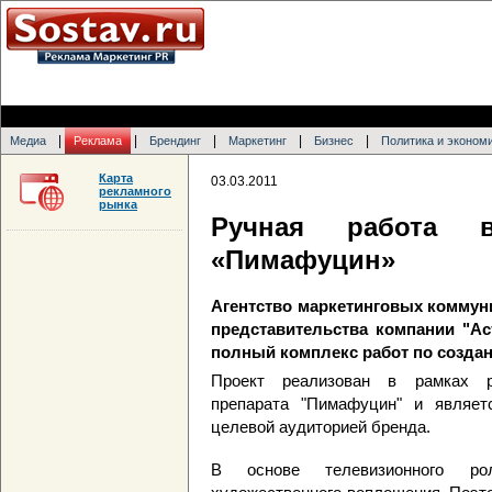
|
|
|
|
|
Медиа
Реклама
Брендинг
Маркетинг
Бизнес
Политика и эконом
Карта
03.03.2011
рекламного
рынка
Ручная работа в
«Пимафуцин»
Агентство маркетинговых комму
представительства компании "А
полный комплекс работ по созда
Проект реализован в рамках р
препарата "Пимафуцин" и являе
целевой аудиторией бренда.
В основе телевизионного ро