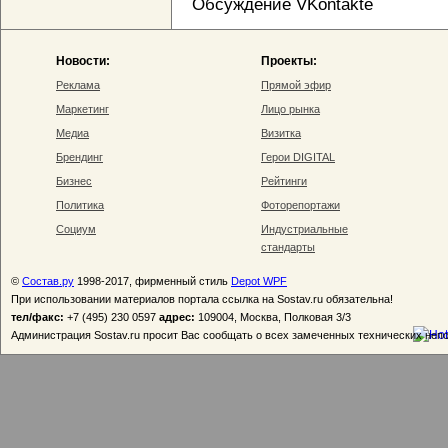
Обсуждение VKontakte
Новости:
Проекты:
Реклама
Прямой эфир
Маркетинг
Лицо рынка
Медиа
Визитка
Брендинг
Герои DIGITAL
Бизнес
Рейтинги
Политика
Фоторепортажи
Социум
Индустриальные
стандарты
©
Состав.ру
1998-2017, фирменный стиль
Depot WPF
При использовании материалов портала ссылка на Sostav.ru обязательна!
тел/факс:
+7 (495) 230 0597
адрес:
109004, Москва, Полковая 3/3
Администрация Sostav.ru просит Вас сообщать о всех замеченных технических неп