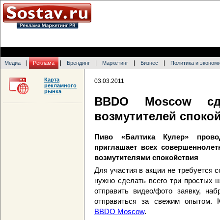
|
|
|
|
|
Медиа
Реклама
Брендинг
Маркетинг
Бизнес
Политика и эконом
Карта
03.03.2011
рекламного
рынка
BBDO Moscow сд
возмутителей споко
Пиво «Балтика Кулер» прово
приглашает всех совершеннолетн
возмутителями спокойствия
Для участия в акции не требуется с
нужно сделать всего три простых ша
отправить видео/фото заявку, наб
отправиться за свежим опытом. К
BBDO Moscow
.