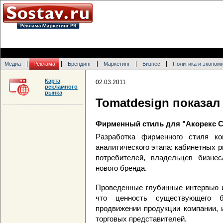
|
|
|
|
|
Медиа
Реклама
Брендинг
Маркетинг
Бизнес
Политика и эконом
Карта
02.03.2011
рекламного
рынка
Tomatdesign показал
Фирменный стиль для "Акорекс 
Разработка фирменного стиля ко
аналитического этапа: кабинетных 
потребителей, владельцев бизнес
нового бренда.
Проведенные глубинные интервью и
что ценность существующего 
продвижении продукции компании, 
торговых представителей.