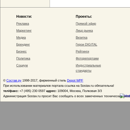
Новости:
Проекты:
Реклама
Прямой эфир
Маркетинг
Лицо рынка
Медиа
Визитка
Брендинг
Герои DIGITAL
Бизнес
Рейтинги
Политика
Фоторепортажи
Социум
Индустриальные
стандарты
©
Состав.ру
1998-2017, фирменный стиль
Depot WPF
При использовании материалов портала ссылка на Sostav.ru обязательна!
тел/факс:
+7 (495) 230 0597
адрес:
109004, Москва, Полковая 3/3
Администрация Sostav.ru просит Вас сообщать о всех замеченных технических неп