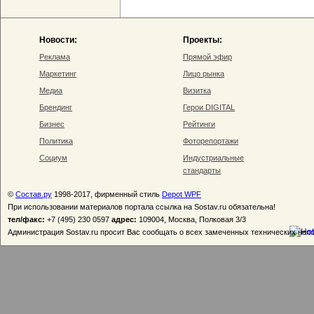
Новости:
Проекты:
Реклама
Прямой эфир
Маркетинг
Лицо рынка
Медиа
Визитка
Брендинг
Герои DIGITAL
Бизнес
Рейтинги
Политика
Фоторепортажи
Социум
Индустриальные
стандарты
©
Состав.ру
1998-2017, фирменный стиль
Depot WPF
При использовании материалов портала ссылка на Sostav.ru обязательна!
тел/факс:
+7 (495) 230 0597
адрес:
109004, Москва, Полковая 3/3
Администрация Sostav.ru просит Вас сообщать о всех замеченных технических неп