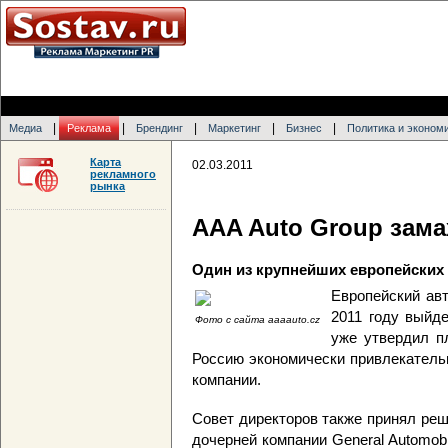
|
|
|
|
|
Медиа
Реклама
Брендинг
Маркетинг
Бизнес
Политика и эконом
Карта
02.03.2011
рекламного
рынка
AAA Auto Group зама
Один из крупнейших европейских 
Европейский ав
2011 году выйде
Фото с сайта aaaauto.cz
уже утвердил п
Россию экономически привлекатель
компании.
Совет директоров также принял ре
дочерней компании General Automobi