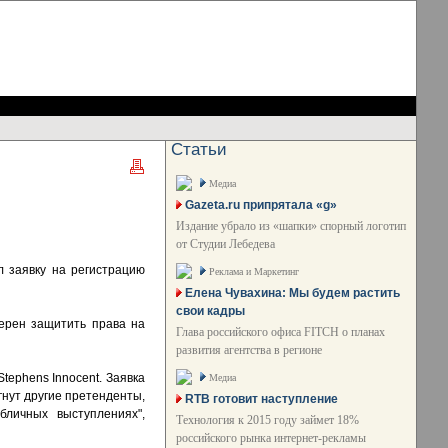
Статьи
Медиа
Gazeta.ru припрятала «g»
Издание убрало из «шапки» спорный логотип
от Студии Лебедева
л заявку на регистрацию
Реклама и Маркетинг
Елена Чувахина: Мы будем растить
свои кадры
мерен защитить права на
Глава российского офиса FITCH о планах
развития агентства в регионе
tephens Innocent. Заявка
Медиа
гнут другие претенденты,
RTB готовит наступление
бличных выступлениях",
Технология к 2015 году займет 18%
российского рынка интернет-рекламы