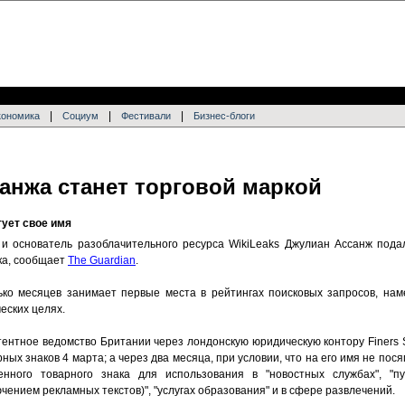
|
|
|
кономика
Социум
Фестивали
Бизнес-блоги
анжа станет торговой маркой
тует свое имя
 и основатель разоблачительного ресурса WikiLeaks Джулиан Ассанж пода
ака, сообщает
The Guardian
.
лько месяцев занимает первые места в рейтингах поисковых запросов, на
еских целях.
ентное ведомство Британии через лондонскую юридическую контору Finers S
ых знаков 4 марта; а через два месяца, при условии, что на его имя не пося
нного товарного знака для использования в "новостных службах", "пу
ючением рекламных текстов)", "услугах образования" и в сфере развлечений.