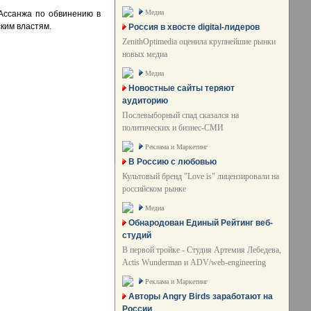
Медиа
 Ассанжа по обвинению в
ким властям.
Россия в хвосте digital-лидеров
ZenithOptimedia оценила крупнейшие рынки
новых медиа
Медиа
Новостные сайты теряют
аудиторию
Послевыборный спад сказался на
политических и бизнес-СМИ
Реклама и Маркетинг
В Россию с любовью
Культовый бренд "Love is" лицензировали на
российском рынке
Медиа
Обнародован Единый Рейтинг веб-
студий
В первой тройке - Студия Артемия Лебедева,
Actis Wunderman и ADV/web-engineering
Реклама и Маркетинг
Авторы Angry Birds заработают на
России