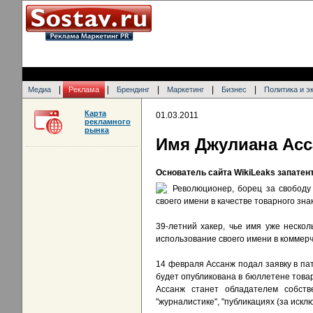
|
|
|
|
|
Медиа
Реклама
Брендинг
Маркетинг
Бизнес
Политика и э
Карта
01.03.2011
рекламного
рынка
Имя Джулиана Асс
Основатель сайта WikiLeaks запатен
Революционер, борец за свободу
своего имени в качестве товарного зн
39-летний хакер, чье имя уже неско
использование своего имени в коммерч
14 февраля Ассанж подал заявку в пат
будет опубликована в бюллетене товарн
Ассанж станет обладателем собстве
"журналистике", "публикациях (за искл