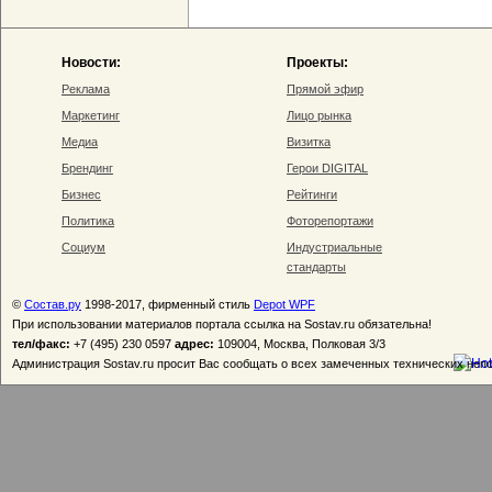
Новости:
Проекты:
Реклама
Прямой эфир
Маркетинг
Лицо рынка
Медиа
Визитка
Брендинг
Герои DIGITAL
Бизнес
Рейтинги
Политика
Фоторепортажи
Социум
Индустриальные
стандарты
©
Состав.ру
1998-2017, фирменный стиль
Depot WPF
При использовании материалов портала ссылка на Sostav.ru обязательна!
тел/факс:
+7 (495) 230 0597
адрес:
109004, Москва, Полковая 3/3
Администрация Sostav.ru просит Вас сообщать о всех замеченных технических неп