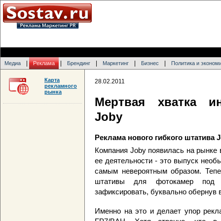
|
|
|
|
|
Медиа
Реклама
Брендинг
Маркетинг
Бизнес
Политика и эконом
Карта
28.02.2011
рекламного
рынка
Мертвая хватка и
Joby
Реклама нового гибкого штатива J
Компания Joby появилась на рынке 
ее деятельности - это выпуск необ
самым невероятным образом. Тепе
штативы для фотокамер под н
зафиксировать, буквально обернув в
Именно на это и делает упор рекл