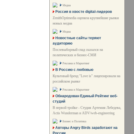
Медиа
Россия в хвосте digital-лидеров
ZenithOptimedia оценила крупнейшие рынки
новых медиа
Медиа
Новостные сайты теряют
аудиторию
Послевыборный спад сказался на
политических и бизнес-СМИ
Реклама и Маркетинг
В Россию с любовью
Культовый бренд "Love is" лицензировали на
российском рынке
Реклама и Маркетинг
Обнародован Единый Рейтинг веб-
студий
В первой тройке - Студия Артемия Лебедева,
Actis Wunderman и ADV/web-engineering
Бизнес и Политика
Авторы Angry Birds заработают на
России