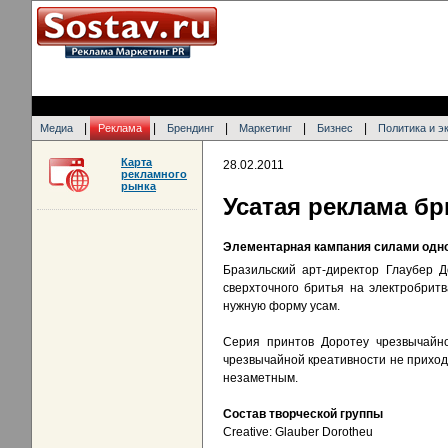
|
|
|
|
|
Медиа
Реклама
Брендинг
Маркетинг
Бизнес
Политика и э
Карта
28.02.2011
рекламного
рынка
Усатая реклама бр
Элементарная кампания силами одно
Бразильский арт-директор Глаубер Д
сверхточного бритья на электробритв
нужную форму усам.
Серия принтов Доротеу чрезвычайно
чрезвычайной креативности не приходи
незаметным.
Состав творческой группы
Creative: Glauber Dorotheu