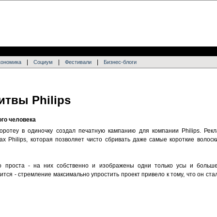
|
|
|
кономика
Социум
Фестивали
Бизнес-блоги
итвы Philips
го человека
оротеу в одиночку создал печатную кампанию для компании Philips. Рек
ах Philips, которая позволяет чисто сбривать даже самые короткие волоск
 проста - на них собственно и изображены одни только усы и больше
тся - стремление максимально упростить проект привело к тому, что он ст