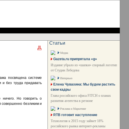
Статьи
Медиа
Gazeta.ru припрятала «g»
Издание убрало из «шапки» спорный логотип
от Студии Лебедева
лама посвящена системе
Интервью
и и без труда придавать
Елена Чувахина: Мы будем растить
свои кадры
Глава российского офиса FITCH о планах
 ничего. Но говорить о
развития агентства в регионе
ал совершенно безликим и
Реклама и Маркетинг
RTB готовит наступление
Технология к 2015 году займет 18%
российского рынка интернет-рекламы