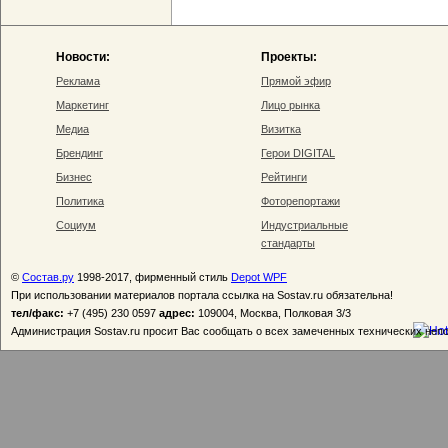
Новости:
Проекты:
Реклама
Прямой эфир
Маркетинг
Лицо рынка
Медиа
Визитка
Брендинг
Герои DIGITAL
Бизнес
Рейтинги
Политика
Фоторепортажи
Социум
Индустриальные
стандарты
©
Состав.ру
1998-2017, фирменный стиль
Depot WPF
При использовании материалов портала ссылка на Sostav.ru обязательна!
тел/факс:
+7 (495) 230 0597
адрес:
109004, Москва, Полковая 3/3
Администрация Sostav.ru просит Вас сообщать о всех замеченных технических неп