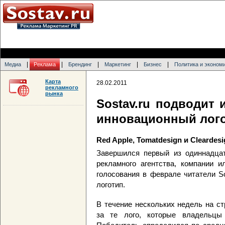
|
|
|
|
|
Медиа
Реклама
Брендинг
Маркетинг
Бизнес
Политика и эконом
Карта
28.02.2011
рекламного
рынка
Sostav.ru подводит 
инновационный лог
Red Apple, Tomatdesign и Cleardesi
Завершился первый из одиннадцат
рекламного агентства, компании и
голосования в феврале читатели S
логотип.
В течение нескольких недель на с
за те лого, которые владельцы