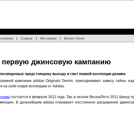
|
|
|
кономика
Социум
Фестивали
Бизнес-блоги
л первую джинсовую кампанию
 посвященных предстоящему выходу в свет первой коллекции денима
ламной кампании adidas Originals Denim, приподнимают завесу тайны на
 на себя новую коллекцию от Adidas.
денима
состоится в феврале 2011 года. Так, в сезоне Весна/Лето 2011 бренд 
для женщин. В дальнейшем adidas планирует постоянное расширение джинсо