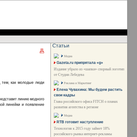
Статьи
Медиа
Gazeta.ru припрятала «g»
Издание убрало из «шапки» спорный логотип
от Студии Лебедева
д тем, как молодые люди
Реклама и Маркетинг
Елена Чувахина: Мы будем растить
свои кадры
представит линию модного
Глава российского офиса FITCH о планах
вой линейки и появление
развития агентства в регионе
Медиа
RTB готовит наступление
Технология к 2015 году займет 18%
российского рынка интернет-рекламы