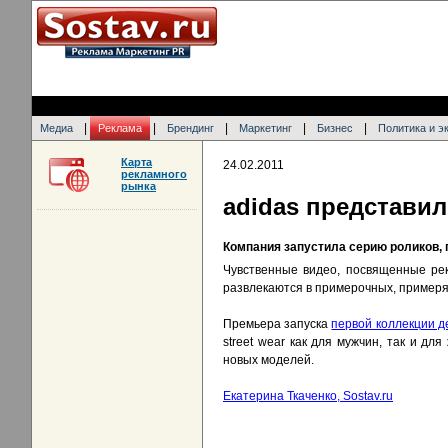
|
|
|
|
|
Медиа
Реклама
Брендинг
Маркетинг
Бизнес
Политика и э
Карта
24.02.2011
рекламного
рынка
adidas представи
Компания запустила серию роликов,
Чувственные видео, посвященные рек
развлекаются в примерочных, примеряя
Премьера запуска
первой коллекции 
street wear как для мужчин, так и 
новых моделей.
Екатерина Ткаченко, Sostav.ru