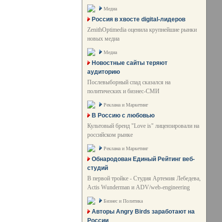
Медиа
Россия в хвосте digital-лидеров
ZenithOptimedia оценила крупнейшие рынки
новых медиа
Медиа
Новостные сайты теряют
аудиторию
Послевыборный спад сказался на
политических и бизнес-СМИ
Реклама и Маркетинг
В Россию с любовью
Культовый бренд "Love is" лицензировали на
российском рынке
Реклама и Маркетинг
Обнародован Единый Рейтинг веб-
студий
В первой тройке - Студия Артемия Лебедева,
Actis Wunderman и ADV/web-engineering
Бизнес и Политика
Авторы Angry Birds заработают на
России