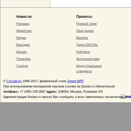
Новости:
Проекты:
Реклама
Прямой эфир
Маркетинг
Лицо рынка
Медиа
Визитка
Брендинг
Герои DIGITAL
Бизнес
Рейтинги
Политика
Фоторепортажи
Социум
Индустриальные
стандарты
©
Состав.ру
1998-2017, фирменный стиль
Depot WPF
При использовании материалов портала ссылка на Sostav.ru обязательна!
тел/факс:
+7 (495) 230 0597
адрес:
109004, Москва, Полковая 3/3
Администрация Sostav.ru просит Вас сообщать о всех замеченных технических неп