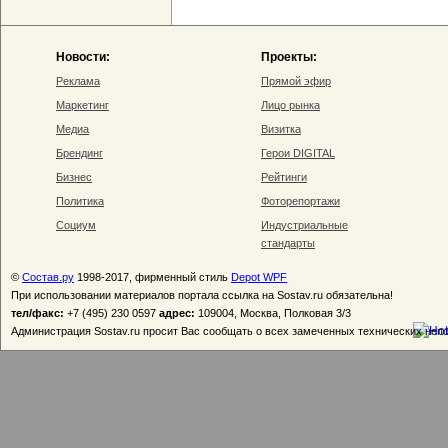
Новости:
Проекты:
Реклама
Прямой эфир
Маркетинг
Лицо рынка
Медиа
Визитка
Брендинг
Герои DIGITAL
Бизнес
Рейтинги
Политика
Фоторепортажи
Социум
Индустриальные
стандарты
©
Состав.ру
1998-2017, фирменный стиль
Depot WPF
При использовании материалов портала ссылка на Sostav.ru обязательна!
тел/факс:
+7 (495) 230 0597
адрес:
109004, Москва, Полковая 3/3
Администрация Sostav.ru просит Вас сообщать о всех замеченных технических неп