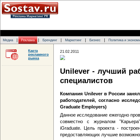
|
|
|
|
|
Медиа
Реклама
Брендинг
Маркетинг
Бизнес
Политика и эконом
Карта
21.02.2011
рекламного
рынка
Unilever - лучший р
специалистов
Компания Unilever в России заня
работодателей, согласно исследо
Graduate Employers)
Данное исследование ежегодно пров
совместно с журналом "Карьера
iGraduate. Цель проекта - построе
предоставляющих лучшие возможно