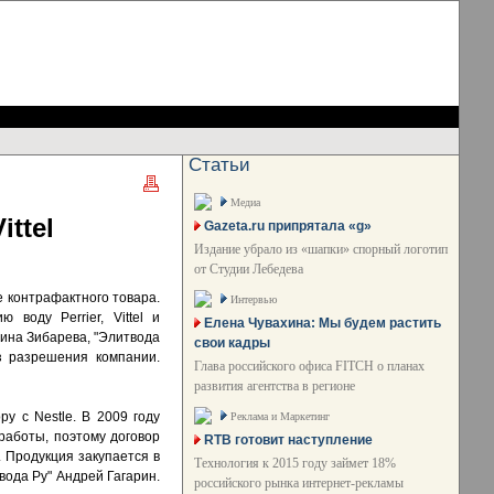
Статьи
Медиа
ittel
Gazeta.ru припрятала «g»
Издание убрало из «шапки» спорный логотип
от Студии Лебедева
е контрафактного товара.
Интервью
 воду Perrier, Vittel и
Елена Чувахина: Мы будем растить
рина Зибарева, "Элитвода
свои кадры
з разрешения компании.
Глава российского офиса FITCH о планах
развития агентства в регионе
ру с Nestle. В 2009 году
Реклама и Маркетинг
работы, поэтому договор
RTB готовит наступление
. Продукция закупается в
Технология к 2015 году займет 18%
вода Ру" Андрей Гагарин.
российского рынка интернет-рекламы