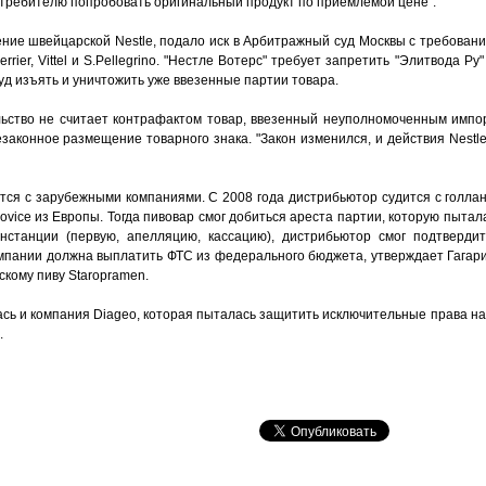
требителю попробовать оригинальный продукт по приемлемой цене".
ение швейцарской Nestle, подало иск в Арбитражный суд Москвы с требован
ier, Vittel и S.Pellegrino. "Нестле Вотерс" требует запретить "Элитвода Ру
уд изъять и уничтожить уже ввезенные партии товара.
ьство не считает контрафактом товар, ввезенный неуполномоченным импо
аконное размещение товарного знака. "Закон изменился, и действия Nestle 
ится с зарубежными компаниями. С 2008 года дистрибьютор судится с голла
ovice из Европы. Тогда пивовар смог добиться ареста партии, которую пытала
нстанции (первую, апелляцию, кассацию), дистрибьютор смог подтвердит
мпании должна выплатить ФТС из федерального бюджета, утверждает Гагар
скому пиву Staropramen.
ась и компания Diageo, которая пыталась защитить исключительные права на
.