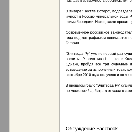
"Мы даем возможность российскому по
В январе "Нестле Вотерс", подраздел
импорт в Россию минеральной воды Perr
этими брендами. Истец также просит с
Современное российское законодател
года под контрафактом понимается нез
Гагарин.
"Элитвода Ру" уже не первый раз суд
ввозить в Россию пиво Heineken и Krus
Однако, пройдя все три судебные и
возмещение за испорченный товар ко
в октябре 2010 года получено и по чеш
В прошлом году с "Элитвода Ру" судил
но московский арбитраж отказал в иске
Обсуждение Facebook