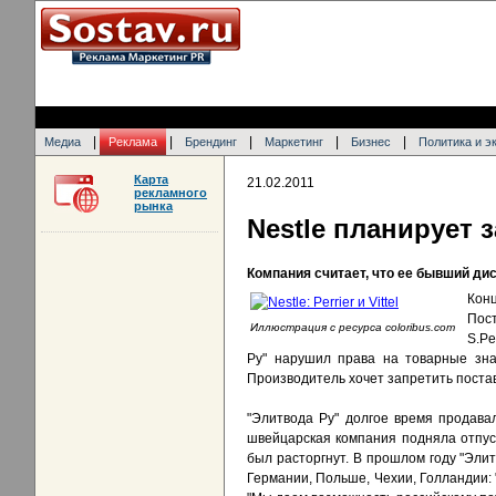
|
|
|
|
|
Медиа
Реклама
Брендинг
Маркетинг
Бизнес
Политика и э
Карта
21.02.2011
рекламного
рынка
Nestle планирует з
Компания считает, что ее бывший ди
Конц
Пос
Иллюстрация с ресурса coloribus.com
S.Pe
Ру" нарушил права на товарные зна
Производитель хочет запретить поста
"Элитвода Ру" долгое время продавала
швейцарская компания подняла отпус
был расторгнут. В прошлом году "Элит
Германии, Польше, Чехии, Голландии: "