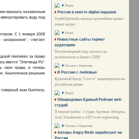
Медиа
ием признать незаконным
Россия в хвосте digital-лидеров
" импортировать воду под
ZenithOptimedia оценила крупнейшие рынки
новых медиа
Медиа
ртером. С 1 января 2008
Новостные сайты теряют
- анахронизм", - считает
аудиторию
Послевыборный спад сказался на
ндской Heineken за право
политических и бизнес-СМИ
сь ввезти "Элитвода Ру".
Реклама и Маркетинг
ь свои права, и теперь
В Россию с любовью
ин. Аналогичное решение
Культовый бренд "Love is" лицензировали на
российском рынке
 товарный знак Guinness,
Медиа
Обнародован Единый Рейтинг веб-
студий
В первой тройке - Студия Артемия Лебедева,
Actis Wunderman и ADV/web-engineering
Реклама и Маркетинг
Авторы Angry Birds заработают на
России