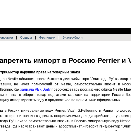
|
|
|
кономика
Социум
Фестивали
Бизнес-блоги
апретить импорт в Россию Perrier и V
стрибьютор нарушил права на товарные знаки
ерн Nestle обвиняет своего бывшего дистрибьютора "Элитвода Ру" в импорт
тавщик, не имея полномочий от Nestle, самостоятельно ввозит в Россию
llegrino. Как
заявила РБК Daily
пресс-секретарь российского офиса Nestle Ма
ки и ввел в оборот товар под этими марками на территории России бе
вщику импортировать воду и продавать ее по ценам ниже официальных.
 в России минеральную воду Perrier, Vittel, S.Pellegrino и Panna по догово
кные цены и начала выдвигать неприемлемые для дистрибьютора условия 
вода Ру" начала самостоятельно ввозить в Россию минеральную воду Nestle
везде, где нас устраивают цены и ассортимент", - говорит гендиректор "Элит