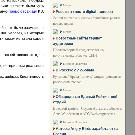
ные материалы. Ресурсы
Медиа
очки в тексте были чуть
льную
промо-страницу
KIA
Россия в хвосте digital-лидеров
ZenithOptimedia оценила крупнейшие рынки
новых медиа
ых блогах было размещено
Медиа
000 человек, из которых
Новостные сайты теряют
ти сразу же стала самой
аудиторию
Послевыборный спад сказался на
мне своей живостью и, не
политических и бизнес-СМИ
Бизнес и Политика
и, но при этом реального
В Россию с любовью
Культовый бренд "Love is" лицензировали на
ных цифрах. Креативность
российском рынке
Медиа
Обнародован Единый Рейтинг веб-
студий
В первой тройке - Студия Артемия Лебедева,
Actis Wunderman и ADV/web-engineering
Бизнес и Политика
Авторы Angry Birds заработают на
России