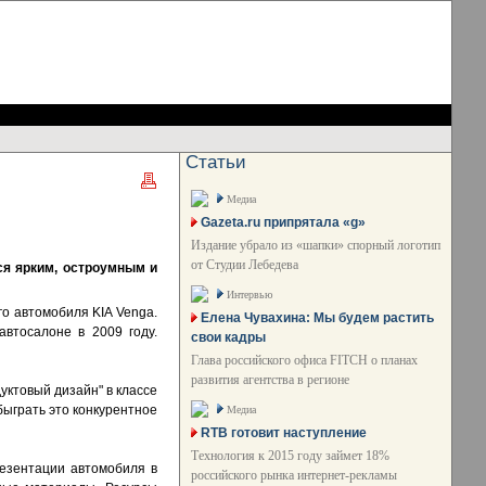
Статьи
Медиа
Gazeta.ru припрятала «g»
Издание убрало из «шапки» спорный логотип
от Студии Лебедева
лся ярким, остроумным и
Интервью
го автомобиля KIA Venga.
Елена Чувахина: Мы будем растить
втосалоне в 2009 году.
свои кадры
Глава российского офиса FITCH о планах
развития агентства в регионе
уктовый дизайн" в классе
ыграть это конкурентное
Медиа
RTB готовит наступление
Технология к 2015 году займет 18%
резентации автомобиля в
российского рынка интернет-рекламы