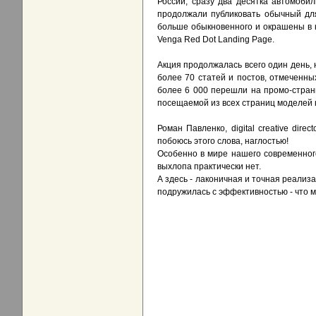
России, сразу два десятка автомоби
продолжали публиковать обычный для
больше обыкновенного и окрашены в 
Venga Red Dot Landing Page.
Акция продолжалась всего один день,
более 70 статей и постов, отмеченны
более 6 000 перешли на промо-стран
посещаемой из всех страниц моделей
Роман Павленко, digital creative dir
побоюсь этого слова, наглостью!
Особенно в мире нашего современного
выхлопа практически нет.
А здесь - лаконичная и точная реализ
подружилась с эффективностью - что 