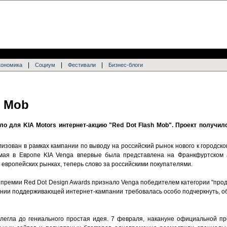
|
|
|
кономика
Социум
Фестивали
Бизнес-блоги
h Mob
ало для KIA Motors интернет-акцию "Red Dot Flash Mob". Проект получи
изован в рамках кампании по выводу на российский рынок нового к городско
мая в Европе KIA Venga впервые была представлена на Франкфуртском а
европейских рынках, теперь слово за российскими покупателями.
 премии Red Dot Design Awards признало Venga победителем категории "прод
нии поддерживающей интернет-кампании требовалась особо подчеркнуть, об
 легла до гениального простая идея. 7 февраля, накануне официальной п