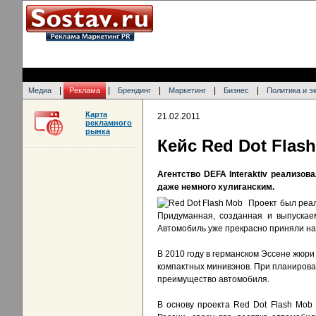
|
|
|
|
|
Медиа
Реклама
Брендинг
Маркетинг
Бизнес
Политика и э
Карта
21.02.2011
рекламного
рынка
Кейс Red Dot Flas
Агентство DEFA Interaktiv реализов
даже немного хулиганским.
Проект был реал
Придуманная, созданная и выпускае
Автомобиль уже прекрасно приняли на 
В 2010 году в германском Эссене жюри
компактных минивэнов. При планирова
преимущество автомобиля.
В основу проекта Red Dot Flash Mob