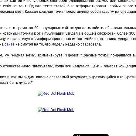
льных сайтов и популярных блоггеров одновременно разместили специаль
 себя контент. Однако текст статей был отформатирован необычно: все т
красный цвет. Каждая красная точка представляла собой ссылку на специа
 но за это время: на 20 популярных сайтах для автолюбителей и влиятельн
х красными точками; эти публикации увидели в общей сложности более 300 
ицу и стали изучать информацию о новом автомобиле; страница Venga поч
 на
сайте
не смотря на то, что модель недавно стартовала.
ector, РА "Родная Речь", комментирует: "Проект "Красные точки" понравился 
 отечественного "диджитала", когда все надувают щеки и генерят концепци
ация и, как мы видим, вполне осязаемый результат, выражающийся в конкрет
может быть лучше?"