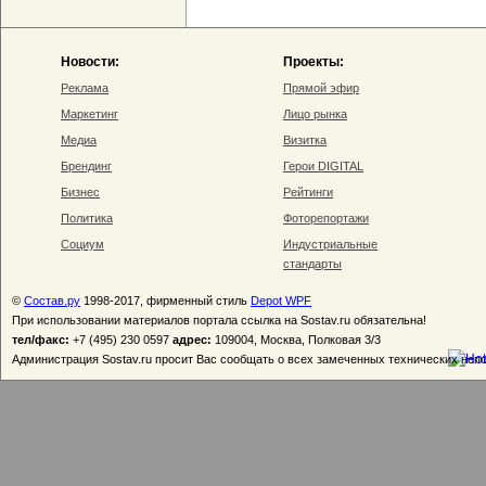
Новости:
Проекты:
Реклама
Прямой эфир
Маркетинг
Лицо рынка
Медиа
Визитка
Брендинг
Герои DIGITAL
Бизнес
Рейтинги
Политика
Фоторепортажи
Социум
Индустриальные
стандарты
©
Состав.ру
1998-2017, фирменный стиль
Depot WPF
При использовании материалов портала ссылка на Sostav.ru обязательна!
тел/факс:
+7 (495) 230 0597
адрес:
109004, Москва, Полковая 3/3
Администрация Sostav.ru просит Вас сообщать о всех замеченных технических неп