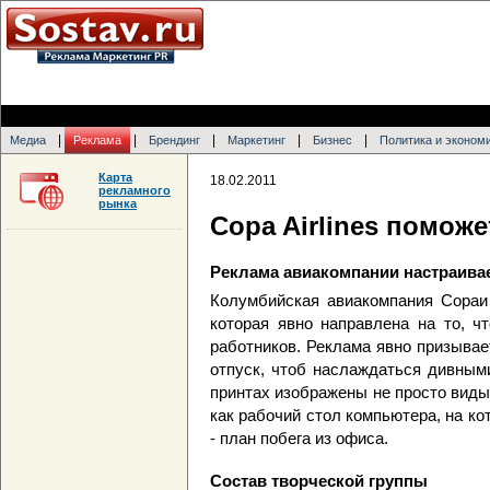
|
|
|
|
|
Медиа
Реклама
Брендинг
Маркетинг
Бизнес
Политика и эконом
Карта
18.02.2011
рекламного
рынка
Copa Airlines помож
Реклама авиакомпании настраивае
Колумбийская авиакомпания Copaи 
которая явно направлена на то, ч
работников. Реклама явно призывае
отпуск, чтоб наслаждаться дивным
принтах изображены не просто виды
как рабочий стол компьютера, на к
- план побега из офиса.
Состав творческой группы