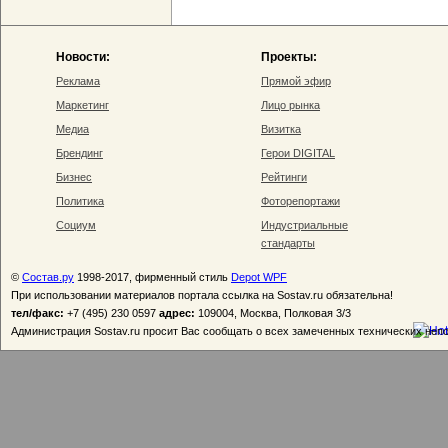
Новости:
Проекты:
Реклама
Прямой эфир
Маркетинг
Лицо рынка
Медиа
Визитка
Брендинг
Герои DIGITAL
Бизнес
Рейтинги
Политика
Фоторепортажи
Социум
Индустриальные
стандарты
©
Состав.ру
1998-2017, фирменный стиль
Depot WPF
При использовании материалов портала ссылка на Sostav.ru обязательна!
тел/факс:
+7 (495) 230 0597
адрес:
109004, Москва, Полковая 3/3
Администрация Sostav.ru просит Вас сообщать о всех замеченных технических неп