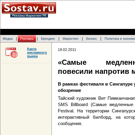
|
|
|
|
|
Медиа
Реклама
Брендинг
Маркетинг
Бизнес
Политика и эконом
Карта
18.02.2011
рекламного
рынка
«Самые медленн
повесили напротив м
В рамках фестиваля в Сингапуре 
обозрение
Тайский художник Вит Пимканчанап
SMS Billboard (Самые медленные 
Festival. На территории Сингапур
интерактивный билборд, на кот
сообщения.