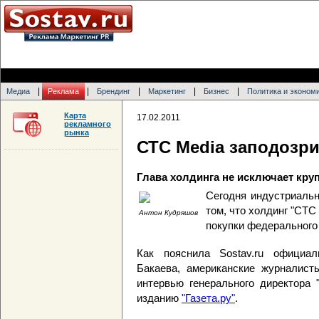
|
|
|
|
|
Медиа
Реклама
Брендинг
Маркетинг
Бизнес
Политика и эконом
Карта
17.02.2011
рекламного
рынка
СТС Media заподозри
Глава холдинга не исключает кру
Сегодня индустриаль
том, что холдинг "СТС
Антон Кудряшов
покупки федерального 
Как пояснила Sostav.ru официал
Бакаева, американские журналисты
интервью генерального директора 
изданию
"Газета.ру"
.