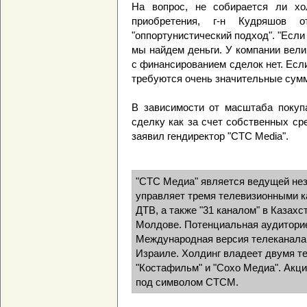
На вопрос, не собирается ли хо
приобретения, г-н Кудряшов о
"оппортунистический подход". "Если
мы найдем деньги. У компании вели
с финансированием сделок нет. Если
требуются очень значительные сум
В зависимости от масштаба покуп
сделку как за счет собственных сре
заявил гендиректор "СТС Media".
"СТС Медиа" является ведущей нез
управляет тремя телевизионными к
ДТВ, а также "31 каналом" в Казахс
Молдове. Потенциальная аудиторие
Международная версия телеканала
Израиле. Холдинг владеет двумя т
"Костафильм" и "Сохо Медиа". Акц
под символом CTCM.