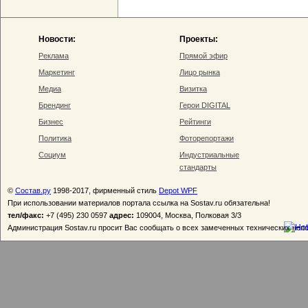
Новости:
Проекты:
Реклама
Прямой эфир
Маркетинг
Лицо рынка
Медиа
Визитка
Брендинг
Герои DIGITAL
Бизнес
Рейтинги
Политика
Фоторепортажи
Социум
Индустриальные
стандарты
©
Состав.ру
1998-2017, фирменный стиль
Depot WPF
При использовании материалов портала ссылка на Sostav.ru обязательна!
тел/факс:
+7 (495) 230 0597
адрес:
109004, Москва, Полковая 3/3
Администрация Sostav.ru просит Вас сообщать о всех замеченных технических неп