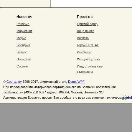
Новости:
Проекты:
Реклама
Прямой эфир
Маркетинг
Лицо рынка
Медиа
Визитка
Брендинг
Герои DIGITAL
Бизнес
Рейтинги
Политика
Фоторепортажи
Социум
Индустриальные
стандарты
©
Состав.ру
1998-2017, фирменный стиль
Depot WPF
При использовании материалов портала ссылка на Sostav.ru обязательна!
тел/факс:
+7 (495) 230 0597
адрес:
109004, Москва, Полковая 3/3
Администрация Sostav.ru просит Вас сообщать о всех замеченных технических неп