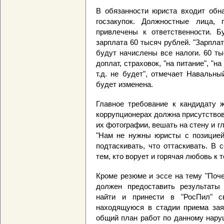
В обязанности юриста входит обн
госзакупок. Должностные лица,
привлечены к ответственности. Б
зарплата 60 тысяч рублей. "Зарплат
будут начислены все налоги. 60 ты
доплат, страховок, "на питание", "н
т.д. не будет", отмечает Навальн
будет изменена.
Главное требование к кандидату 
коррупционерах должна присутствов
их фотографии, вешать на стену и гл
"Нам не нужны юристы с позицией
подтаскивать, что оттаскивать. В
тем, кто ворует и горячая любовь к т
Кроме резюме и эссе на тему "Поче
должен предоставить результаты 
найти и принести в "РосПил" св
находящуюся в стадии приема зая
общий план работ по данному нару