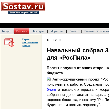
|
|
|
|
|
Медиа
Реклама
Брендинг
Маркетинг
Бизнес
Политика и эконом
Карта
16.02.2011
рекламного
рынка
Навальный собрал 3,
для «РосПила»
Проект получил от своих сторонн
бюджета
Антикоррупционный проект "Рос
приступить к работе. Создатель п
блоге
о вакансиях юриста и коорд
собранных денег хватит на зарпла
годового бюджета, и поэтому "РосПи
будет нечем платить зарплату".