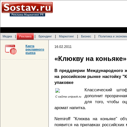
|
|
|
|
|
Медиа
Реклама
Брендинг
Маркетинг
Бизнес
Политика и эконом
Карта
16.02.2011
рекламного
рынка
«Клюкву на коньяке»
В преддверии Международного же
на российском рынке настойку "
упаковке
Классический што
дополнит прозрачна
C сайта unipack.ru
для того, чтобы оц
аромат напитка.
Nemiroff "Клюква на коньяке" об
появится на прилавках российских 