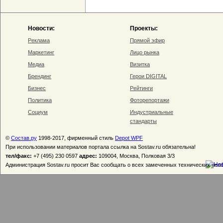
Новости:
Проекты:
Реклама
Прямой эфир
Маркетинг
Лицо рынка
Медиа
Визитка
Брендинг
Герои DIGITAL
Бизнес
Рейтинги
Политика
Фоторепортажи
Социум
Индустриальные
стандарты
©
Состав.ру
1998-2017, фирменный стиль
Depot WPF
При использовании материалов портала ссылка на Sostav.ru обязательна!
тел/факс:
+7 (495) 230 0597
адрес:
109004, Москва, Полковая 3/3
Администрация Sostav.ru просит Вас сообщать о всех замеченных технических неп