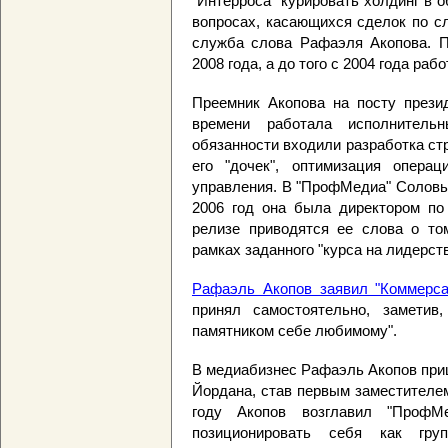
"Интерроса" курировать холдинг в о
вопросах, касающихся сделок по сл
служба слова Рафаэля Акопова. 
2008 года, а до того с 2004 года раб
Преемник Акопова на посту прези
времени работала исполнитель
обязанности входили разработка стр
его "дочек", оптимизация опера
управления. В "ПрофМедиа" Соловьев
2006 год она была директором по
релизе приводятся ее слова о то
рамках заданного "курса на лидерст
Рафаэль Акопов заявил "Коммерса
принял самостоятельно, заметив
памятником себе любимому".
В медиабизнес Рафаэль Акопов приш
Йордана, став первым заместителем
году Акопов возглавил "ПрофМ
позиционировать себя как гру