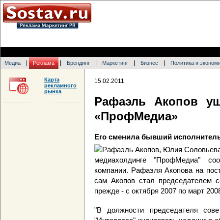
|
|
|
|
|
Медиа
Реклама
Брендинг
Маркетинг
Бизнес
Политика и эконом
Карта
15.02.2011
рекламного
рынка
Рафаэль Акопов уш
«ПрофМедиа»
Его сменила бывший исполнител
медиахолдинге "ПрофМедиа" со
компании. Рафаэля Акопова на пос
сам Акопов стал председателем с
прежде - с октября 2007 по март 2008
"В должности председателя сове