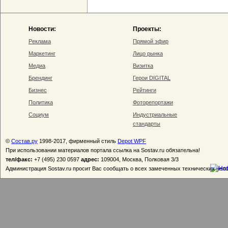
Новости:
Проекты:
Реклама
Прямой эфир
Маркетинг
Лицо рынка
Медиа
Визитка
Брендинг
Герои DIGITAL
Бизнес
Рейтинги
Политика
Фоторепортажи
Социум
Индустриальные
стандарты
©
Состав.ру
1998-2017, фирменный стиль
Depot WPF
При использовании материалов портала ссылка на Sostav.ru обязательна!
тел/факс:
+7 (495) 230 0597
адрес:
109004, Москва, Полковая 3/3
Администрация Sostav.ru просит Вас сообщать о всех замеченных технических неп