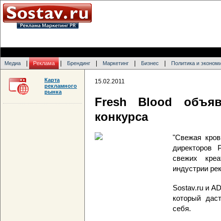
|
|
|
|
|
Медиа
Реклама
Брендинг
Маркетинг
Бизнес
Политика и эконом
Карта
15.02.2011
рекламного
рынка
Fresh Blood объя
конкурса
"Свежая кров
директоров 
свежих кре
индустрии ре
Sostav.ru и A
который дас
себя.