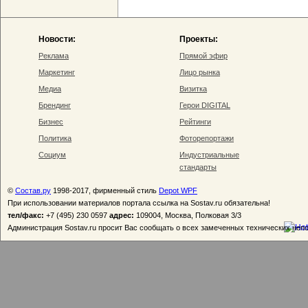
Новости:
Проекты:
Реклама
Прямой эфир
Маркетинг
Лицо рынка
Медиа
Визитка
Брендинг
Герои DIGITAL
Бизнес
Рейтинги
Политика
Фоторепортажи
Социум
Индустриальные
стандарты
©
Состав.ру
1998-2017, фирменный стиль
Depot WPF
При использовании материалов портала ссылка на Sostav.ru обязательна!
тел/факс:
+7 (495) 230 0597
адрес:
109004, Москва, Полковая 3/3
Администрация Sostav.ru просит Вас сообщать о всех замеченных технических неп