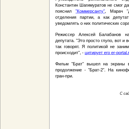
Константин Шагимуратов не смог да
пояснил
"Коммерсанту"
, Марач "
отделения партии, а как депута
уведомлять о них политических сора
Режиссер Алексей Балабанов на
депутата. "Это просто глупо, вот и
так говорят. Я политикой не зани
происходит", -
цитирует его er-portal.
Фильм "Брат" вышел на экраны в
продолжение - "Брат-2". На киноф
гран-при.
С сай