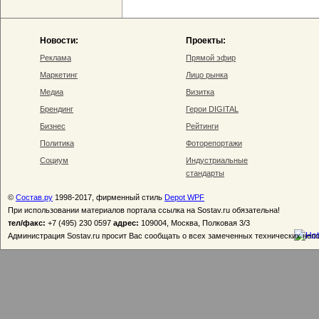
Новости:
Проекты:
Реклама
Прямой эфир
Маркетинг
Лицо рынка
Медиа
Визитка
Брендинг
Герои DIGITAL
Бизнес
Рейтинги
Политика
Фоторепортажи
Социум
Индустриальные
стандарты
©
Состав.ру
1998-2017, фирменный стиль
Depot WPF
При использовании материалов портала ссылка на Sostav.ru обязательна!
тел/факс:
+7 (495) 230 0597
адрес:
109004, Москва, Полковая 3/3
Администрация Sostav.ru просит Вас сообщать о всех замеченных технических неп