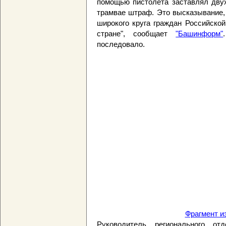
помощью пистолета заставлял двух
трамвае штраф. Это высказывание,
широкого круга граждан Российско
стране", сообщает
"Башинформ"
последовало.
Фрагмент и
Руководитель регионального от