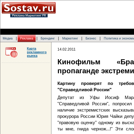
|
|
|
|
|
Медиа
Реклама
Брендинг
Маркетинг
Бизнес
Политика и эконом
Карта
14.02.2011
рекламного
рынка
Кинофильм «Бр
пропаганде экстрем
Картину проверят по требов
"Справедливой России"
Депутат из Уфы Иосиф Марач
"Справедливой России", попросил
наличие экстремистских высказыв
прокурора России Юрия Чайки депу
"правовую оценку" одному из выска
ты мне, гнида чернож...!" Эти сл