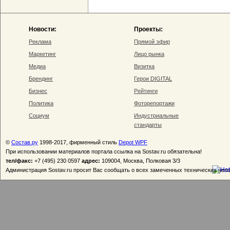
Новости:
Проекты:
Реклама
Прямой эфир
Маркетинг
Лицо рынка
Медиа
Визитка
Брендинг
Герои DIGITAL
Бизнес
Рейтинги
Политика
Фоторепортажи
Социум
Индустриальные
стандарты
©
Состав.ру
1998-2017, фирменный стиль
Depot WPF
При использовании материалов портала ссылка на Sostav.ru обязательна!
тел/факс:
+7 (495) 230 0597
адрес:
109004, Москва, Полковая 3/3
Администрация Sostav.ru просит Вас сообщать о всех замеченных технических неп