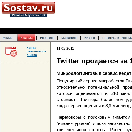
|
|
|
|
|
Медиа
Реклама
Брендинг
Маркетинг
Бизнес
Политика и эконом
Карта
11.02.2011
рекламного
рынка
Twitter продается з
Микроблоггинговый сервис ведет 
Популярный сервис микроблогов Тви
относительно потенциальной про
которой оценивается в $10 мил
стоимость Твиттера более чем уд
когда сервис оценили в 3,9 миллиар
Переговоры с поисковым гигантом
"нижнем уровне", и пока неизвестн
той или иной стороны. Ранее руко