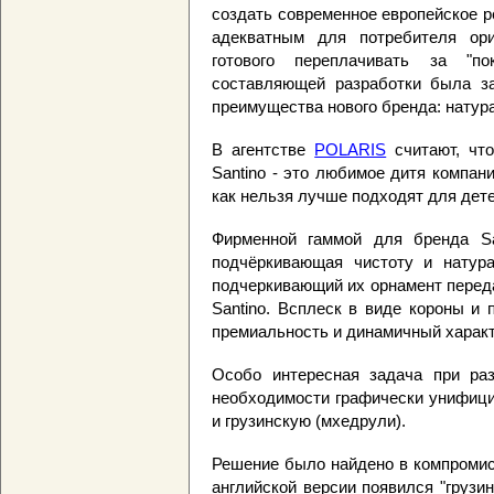
создать современное европейское р
адекватным для потребителя ори
готового переплачивать за "п
составляющей разработки была за
преимущества нового бренда: натура
В агентстве
POLARIS
считают, что
Santino - это любимое дитя компан
как нельзя лучше подходят для дете
Фирменной гаммой для бренда Sa
подчёркивающая чистоту и натура
подчеркивающий их орнамент перед
Santino. Всплеск в виде короны и
премиальность и динамичный характ
Особо интересная задача при раз
необходимости графически унифици
и грузинскую (мхедрули).
Решение было найдено в компромис
английской версии появился "грузи