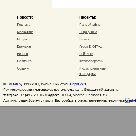
Новости:
Проекты:
Реклама
Прямой эфир
Маркетинг
Лицо рынка
Медиа
Визитка
Брендинг
Герои DIGITAL
Бизнес
Рейтинги
Политика
Фоторепортажи
Социум
Индустриальные
стандарты
©
Состав.ру
1998-2017, фирменный стиль
Depot WPF
При использовании материалов портала ссылка на Sostav.ru обязательна!
тел/факс:
+7 (495) 230 0597
адрес:
109004, Москва, Полковая 3/3
Администрация Sostav.ru просит Вас сообщать о всех замеченных технических неп