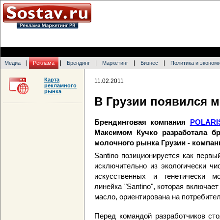
|
|
|
|
|
Медиа
Реклама
Брендинг
Маркетинг
Бизнес
Политика и эконом
Карта
11.02.2011
рекламного
рынка
В Грузии появился 
Брендинговая компания
POLARI
Максимом Кучко разработала б
молочного рынка Грузии - компан
Santino позиционируется как перв
исключительно из экологически чи
искусственных и генетически м
линейка "Santino", которая включае
масло, ориентирована на потребите
Перед командой разработчиков сто