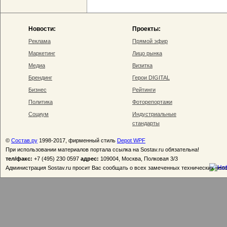
Новости:
Проекты:
Реклама
Прямой эфир
Маркетинг
Лицо рынка
Медиа
Визитка
Брендинг
Герои DIGITAL
Бизнес
Рейтинги
Политика
Фоторепортажи
Социум
Индустриальные
стандарты
©
Состав.ру
1998-2017, фирменный стиль
Depot WPF
При использовании материалов портала ссылка на Sostav.ru обязательна!
тел/факс:
+7 (495) 230 0597
адрес:
109004, Москва, Полковая 3/3
Администрация Sostav.ru просит Вас сообщать о всех замеченных технических неп