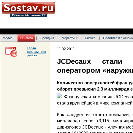
|
|
|
|
|
Медиа
Реклама
Брендинг
Маркетинг
Бизнес
Политика и эконом
Карта
11.02.2011
рекламного
рынка
JCDecaux стали
оператором «наружк
Количество поверхностей францу
оборот превысил 2,3 миллиарда 
Французская компания JCDecaux
стала крупнейшей в мире компанией
Как следует из отчета компании, 
миллиарда евро (3,115 миллиар
дивизионов JCDecaux - уличная ме