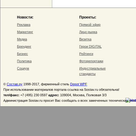
Новости:
Проекты:
Реклама
Прямой эфир
Маркетинг
Лицо рынка
Медиа
Визитка
Брендинг
Герои DIGITAL
Бизнес
Рейтинги
Политика
Фоторепортажи
Социум
Индустриальные
стандарты
©
Состав.ру
1998-2017, фирменный стиль
Depot WPF
При использовании материалов портала ссылка на Sostav.ru обязательна!
тел/факс:
+7 (495) 230 0597
адрес:
109004, Москва, Полковая 3/3
Администрация Sostav.ru просит Вас сообщать о всех замеченных технических неп