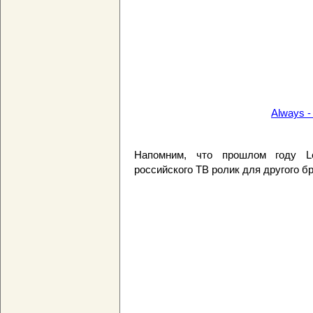
Always -
Напомним, что прошлом году Le
российского ТВ ролик для другого б