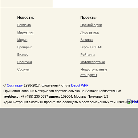
Новости:
Проекты:
Реклама
Прямой эфир
Маркетинг
Лицо рынка
Медиа
Визитка
Брендинг
Герои DIGITAL
Бизнес
Рейтинги
Политика
Фоторепортажи
Социум
Индустриальные
стандарты
©
Состав.ру
1998-2017, фирменный стиль
Depot WPF
При использовании материалов портала ссылка на Sostav.ru обязательна!
тел/факс:
+7 (495) 230 0597
адрес:
109004, Москва, Полковая 3/3
Администрация Sostav.ru просит Вас сообщать о всех замеченных технических неп