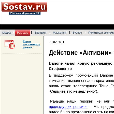
|
|
|
|
|
Медиа
Реклама
Брендинг
Маркетинг
Бизнес
Политика и эконом
Карта
08.02.2011
рекламного
рынка
Действие «Активии» 
Danone начал новую рекламную 
Стефаненко
В поддержку промо-акции Danone
кампания, выполненная в креативн
вновь стали телеведущие Таша Ст
"Снимите это немедленно").
"Раньше наши героини не ели 
предыдущих роликов
. - Мы предло
видео было предложено снять на ка