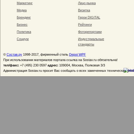
Маркетинг
Лицо рынка
Медиа
Визитка
Брендинг
Герои DIGITAL
Бизнес
Рейтинги
Политика
Фоторепортажи
Социум
Индустриальные
стандарты
©
Состав.ру
1998-2017, фирменный стиль
Depot WPF
При использовании материалов портала ссылка на Sostav.ru обязательна!
тел/факс:
+7 (495) 230 0597
адрес:
109004, Москва, Полковая 3/3
Администрация Sostav.ru просит Вас сообщать о всех замеченных технических неп