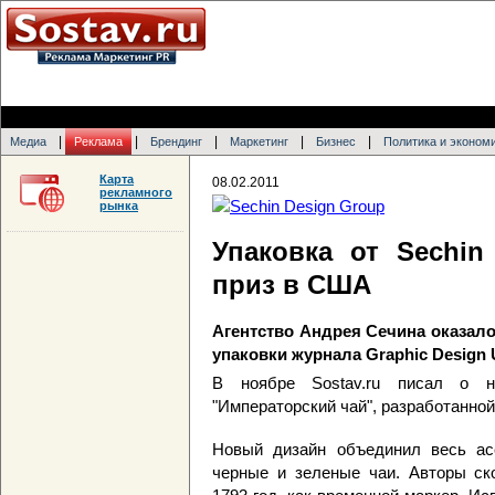
|
|
|
|
|
Медиа
Реклама
Брендинг
Маркетинг
Бизнес
Политика и эконом
Карта
08.02.2011
рекламного
рынка
Упаковка от Sechin
приз в США
Агентство Андрея Сечина оказало
упаковки журнала Graphic Design
В ноябре Sostav.ru писал о н
"Императорский чай", разработанной
Новый дизайн объединил весь ас
черные и зеленые чаи. Авторы ско