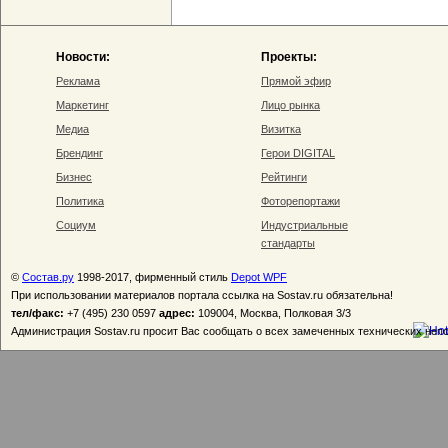
Новости:
Проекты:
Реклама
Прямой эфир
Маркетинг
Лицо рынка
Медиа
Визитка
Брендинг
Герои DIGITAL
Бизнес
Рейтинги
Политика
Фоторепортажи
Социум
Индустриальные
стандарты
©
Состав.ру
1998-2017, фирменный стиль
Depot WPF
При использовании материалов портала ссылка на Sostav.ru обязательна!
тел/факс:
+7 (495) 230 0597
адрес:
109004, Москва, Полковая 3/3
Администрация Sostav.ru просит Вас сообщать о всех замеченных технических неп