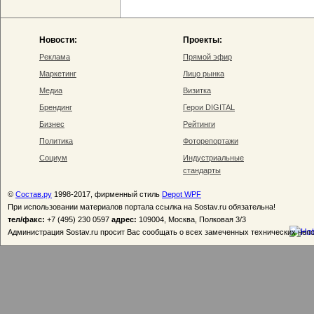
Новости:
Проекты:
Реклама
Прямой эфир
Маркетинг
Лицо рынка
Медиа
Визитка
Брендинг
Герои DIGITAL
Бизнес
Рейтинги
Политика
Фоторепортажи
Социум
Индустриальные
стандарты
©
Состав.ру
1998-2017, фирменный стиль
Depot WPF
При использовании материалов портала ссылка на Sostav.ru обязательна!
тел/факс:
+7 (495) 230 0597
адрес:
109004, Москва, Полковая 3/3
Администрация Sostav.ru просит Вас сообщать о всех замеченных технических неп