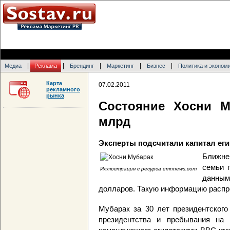
|
|
|
|
|
Медиа
Реклама
Брендинг
Маркетинг
Бизнес
Политика и эконом
Карта
07.02.2011
рекламного
рынка
Состояние Хосни М
млрд
Эксперты подсчитали капитал еги
Ближне
семьи 
Иллюстрация с ресурса emnnews.com
данным
долларов. Такую информацию распр
Мубарак за 30 лет президентского
президентства и пребывания на 