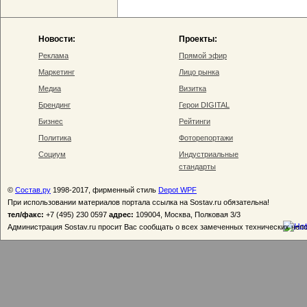
Новости:
Проекты:
Реклама
Прямой эфир
Маркетинг
Лицо рынка
Медиа
Визитка
Брендинг
Герои DIGITAL
Бизнес
Рейтинги
Политика
Фоторепортажи
Социум
Индустриальные
стандарты
©
Состав.ру
1998-2017, фирменный стиль
Depot WPF
При использовании материалов портала ссылка на Sostav.ru обязательна!
тел/факс:
+7 (495) 230 0597
адрес:
109004, Москва, Полковая 3/3
Администрация Sostav.ru просит Вас сообщать о всех замеченных технических неп