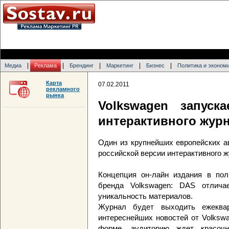
|
|
|
|
|
Медиа
Реклама
Брендинг
Маркетинг
Бизнес
Политика и эконом
Карта
07.02.2011
рекламного
рынка
Volkswagen запуск
интерактивного журн
Один из крупнейших европейских а
российской версии интерактивного 
Концепция он-лайн издания в пол
бренда Volkswagen: DAS отличае
уникальность материалов.
Журнал будет выходить ежеква
интереснейших новостей от Volksw
форме, аудиторию ждет красоч