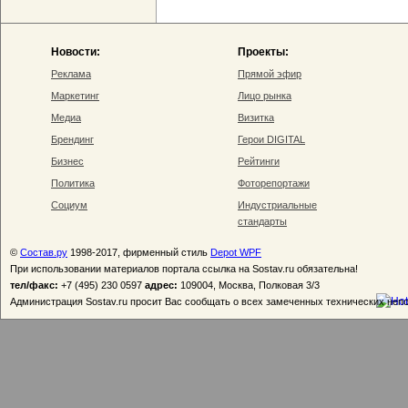
Новости:
Проекты:
Реклама
Прямой эфир
Маркетинг
Лицо рынка
Медиа
Визитка
Брендинг
Герои DIGITAL
Бизнес
Рейтинги
Политика
Фоторепортажи
Социум
Индустриальные
стандарты
©
Состав.ру
1998-2017, фирменный стиль
Depot WPF
При использовании материалов портала ссылка на Sostav.ru обязательна!
тел/факс:
+7 (495) 230 0597
адрес:
109004, Москва, Полковая 3/3
Администрация Sostav.ru просит Вас сообщать о всех замеченных технических неп