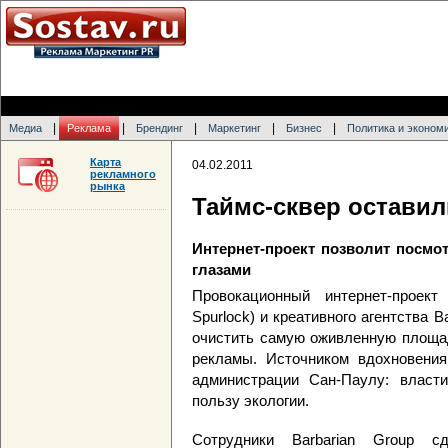
|
|
|
|
|
Медиа
Реклама
Брендинг
Маркетинг
Бизнес
Политика и эконом
Карта
04.02.2011
рекламного
рынка
Таймс-сквер остави
Интернет-проект позволит посмо
глазами
Провокационный интернет-проек
Spurlock) и креативного агентства 
очистить самую оживленную площад
рекламы. Источником вдохновения
администрации Сан-Паулу: власт
пользу экологии.
Сотрудники Barbarian Group с