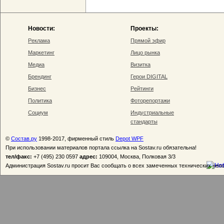
Новости:
Проекты:
Реклама
Прямой эфир
Маркетинг
Лицо рынка
Медиа
Визитка
Брендинг
Герои DIGITAL
Бизнес
Рейтинги
Политика
Фоторепортажи
Социум
Индустриальные
стандарты
©
Состав.ру
1998-2017, фирменный стиль
Depot WPF
При использовании материалов портала ссылка на Sostav.ru обязательна!
тел/факс:
+7 (495) 230 0597
адрес:
109004, Москва, Полковая 3/3
Администрация Sostav.ru просит Вас сообщать о всех замеченных технических неп