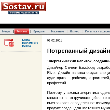
|
|
|
|
|
Медиа
Реклама
Брендинг
Маркетинг
Бизнес
Политика и эконом
Карта
03.02.2011
рекламного
рынка
Потрепанный дизайн 
Энергетический напиток, созданн
Дизайнер Стивен Бэмфорд разработ
Rivet. Дизайн напитка создан спец
аудиторию - рабочих, строителей
профессий.
Поэтому упаковка энергетика сдел
канистры с откручивающейся кры
выстраивает определенное взаимод
продукт создан для настоящих мужч