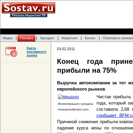
|
|
|
|
|
Медиа
Реклама
Брендинг
Маркетинг
Бизнес
Политика и эконом
Карта
03.02.2011
рекламного
рынка
Конец года прине
прибыли на 75%
Выручка автокомпании за тот же
европейского рынков
Чистая прибыль M
года, который з
Иллюстрация с ресурса
составила 2,68
newcarscollection.com
сообщает BFM.r
Причиной снижения прибыли компан
падение курса иены по отношени