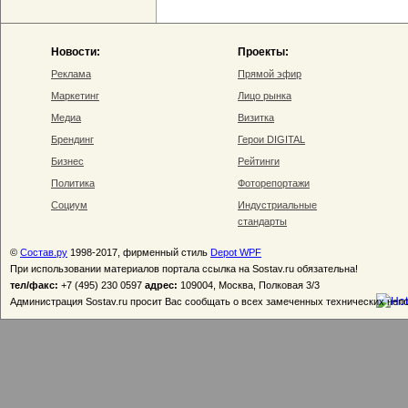
Новости:
Проекты:
Реклама
Прямой эфир
Маркетинг
Лицо рынка
Медиа
Визитка
Брендинг
Герои DIGITAL
Бизнес
Рейтинги
Политика
Фоторепортажи
Социум
Индустриальные
стандарты
©
Состав.ру
1998-2017, фирменный стиль
Depot WPF
При использовании материалов портала ссылка на Sostav.ru обязательна!
тел/факс:
+7 (495) 230 0597
адрес:
109004, Москва, Полковая 3/3
Администрация Sostav.ru просит Вас сообщать о всех замеченных технических неп