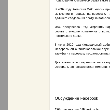
пользование комплектом белья также в
В 2009 году Комиссия ФАС России пр
включении в тарифы на перевозку па
дальнего следования плату за пользо
ФАС предписало РЖД устранить нару
соответствующие изменения о возмо
постельного белья.
8 июля 2010 года Федеральный арби
Федеральной антимонопольной служб
тарифы на перевозку пассажиров плат
Деятельность по перевозке пассажи
Федеральная пассажирская компания о
Обсуждение Facebook
Обсуждение VKontakte