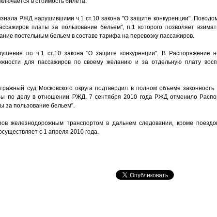
ключается в стоимость билета.
изнала РЖД нарушившими ч.1 ст.10 закона "О защите конкуренции". Поводо
ссажиров платы за пользование бельем", п.1 которого позволяет взимат
вание постельным бельем в составе тарифа на перевозку пассажиров.
шение по ч.1 ст.10 закона "О защите конкуренции". В Распоряжение 
жности для пассажиров по своему желанию и за отдельную плату восп
тражный суд Московского округа подтвердил в полном объеме законность
ы по делу в отношении РЖД. 7 сентября 2010 года РЖД отменило Распо
ы за пользование бельем".
ров железнодорожным транспортом в дальнем следовании, кроме поездов
существляет с 1 апреля 2010 года.