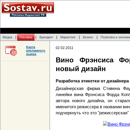
|
|
|
|
|
Медиа
Реклама
Брендинг
Маркетинг
Бизнес
Политика и эконом
Карта
02.02.2011
рекламного
рынка
Вино Фрэнсиса Фо
новый дизайн
Разработка этикетки от дизайнер
Дизайнерская фирма Стивена Фау
линейки вина Фрэнсиса Форда Коппо
автора нового дизайна, он стара
именитого режиссера в названии ви
подчеркнуть что это "режиссерская" 