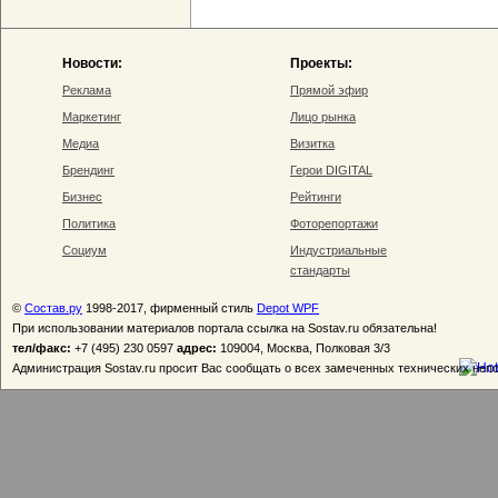
Новости:
Проекты:
Реклама
Прямой эфир
Маркетинг
Лицо рынка
Медиа
Визитка
Брендинг
Герои DIGITAL
Бизнес
Рейтинги
Политика
Фоторепортажи
Социум
Индустриальные
стандарты
©
Состав.ру
1998-2017, фирменный стиль
Depot WPF
При использовании материалов портала ссылка на Sostav.ru обязательна!
тел/факс:
+7 (495) 230 0597
адрес:
109004, Москва, Полковая 3/3
Администрация Sostav.ru просит Вас сообщать о всех замеченных технических неп