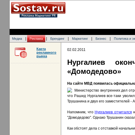
|
|
|
|
|
Медиа
Реклама
Брендинг
Маркетинг
Бизнес
Политика и э
Карта
02.02.2011
рекламного
рынка
Нургалиев око
«Домодедово»
На сайте МВД появилась официальн
Министерство внутренних дел отр
что Рашид Нургалиев все-таки уволи
Трушанина и двух его заместителей -
Напомним, что
Нургалиев отчитался
н
"Домодедово". Однако Трушанин сказал 
Как обстоят дела с отставкой начальн