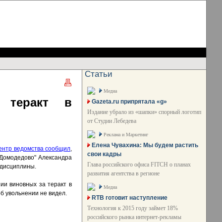
Статьи
Медиа
 теракт в
Gazeta.ru припрятала «g»
Издание убрало из «шапки» спорный логотип
от Студии Лебедева
Реклама и Маркетинг
Елена Чувахина: Мы будем растить
ентр ведомства сообщил
,
свои кадры
"Домодедово" Александра
Глава российского офиса FITCH о планах
 дисциплины.
развития агентства в регионе
и виновных за теракт в
Медиа
об увольнении не видел.
RTB готовит наступление
Технология к 2015 году займет 18%
российского рынка интернет-рекламы