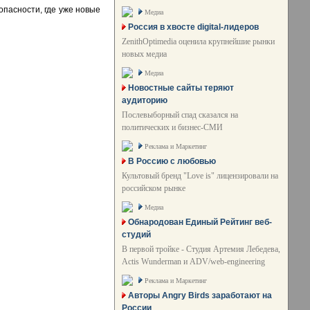
пасности, где уже новые
Медиа
Россия в хвосте digital-лидеров
ZenithOptimedia оценила крупнейшие рынки
новых медиа
Медиа
Новостные сайты теряют
аудиторию
Послевыборный спад сказался на
политических и бизнес-СМИ
Реклама и Маркетинг
В Россию с любовью
Культовый бренд "Love is" лицензировали на
российском рынке
Медиа
Обнародован Единый Рейтинг веб-
студий
В первой тройке - Студия Артемия Лебедева,
Actis Wunderman и ADV/web-engineering
Реклама и Маркетинг
Авторы Angry Birds заработают на
России