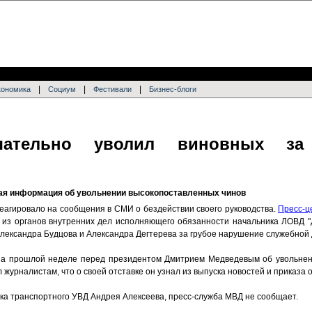
|
|
|
кономика
Социум
Фестивали
Бизнес-блоги
нчательно уволил виновных за
ая информация об увольнении высокопоставленных чинов
еагировало на сообщения в СМИ о бездействии своего руководства.
Пресс-ц
л из органов внутренних дел исполняющего обязанности начальника ЛОВД 
 Александра Будцова и Александра Дегтерева за грубое нарушение служебной
а прошлой неделе перед президентом Дмитрием Медведевым об увольнени
журналистам, что о своей отставке он узнал из выпуска новостей и приказа 
ика транспортного УВД Андрея Алексеева, пресс-служба МВД не сообщает.