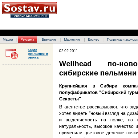
|
|
|
|
|
Медиа
Реклама
Брендинг
Маркетинг
Бизнес
Политика и эконом
Карта
02.02.2011
рекламного
рынка
Wellhead по-но
сибирские пельмени
Крупнейшая в Сибири компан
полуфабрикатов "Сибирский гурм
Секреты"
В агентстве рассказывают, что за
хотел видеть "новый взгляд на диза
и выделяемость на полке, но 
натуральность, высокое качество 
применили цветовое деление пачки