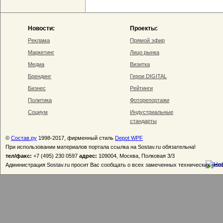
Новости:
Проекты:
Реклама
Прямой эфир
Маркетинг
Лицо рынка
Медиа
Визитка
Брендинг
Герои DIGITAL
Бизнес
Рейтинги
Политика
Фоторепортажи
Социум
Индустриальные
стандарты
©
Состав.ру
1998-2017, фирменный стиль
Depot WPF
При использовании материалов портала ссылка на Sostav.ru обязательна!
тел/факс:
+7 (495) 230 0597
адрес:
109004, Москва, Полковая 3/3
Администрация Sostav.ru просит Вас сообщать о всех замеченных технических неп