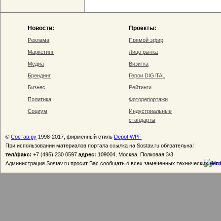
Новости:
Проекты:
Реклама
Прямой эфир
Маркетинг
Лицо рынка
Медиа
Визитка
Брендинг
Герои DIGITAL
Бизнес
Рейтинги
Политика
Фоторепортажи
Социум
Индустриальные
стандарты
©
Состав.ру
1998-2017, фирменный стиль
Depot WPF
При использовании материалов портала ссылка на Sostav.ru обязательна!
тел/факс:
+7 (495) 230 0597
адрес:
109004, Москва, Полковая 3/3
Администрация Sostav.ru просит Вас сообщать о всех замеченных технических неп