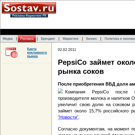
|
|
|
|
|
Медиа
Реклама
Брендинг
Маркетинг
Бизнес
Политика и эконом
Карта
02.02.2011
рекламного
рынка
PepsiCo займет око
рынка соков
После приобретения ВБД доля ам
Компания PepsiCo после п
производителя молока и напитков 
увеличит свою долю на соковом р
займет около 15,7% российского 
"Новости"
.
Согласно документам, на момент п