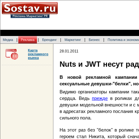
|
|
|
|
|
Медиа
Реклама
Брендинг
Маркетинг
Бизнес
Политика и эконом
Карта
28.01.2011
рекламного
рынка
Nuts и JWT несут ра
В новой рекламной кампании
сексуальные девушки-"белки", но
Видимо организаторы кампании так
сердца. Ведь
прежде
в роликах дл
девушки модельной внешности и с 
в адресатах рекламного послания к
сильного пола.
На этот раз без "белок" в ролике 
героем стал Никита, который снач