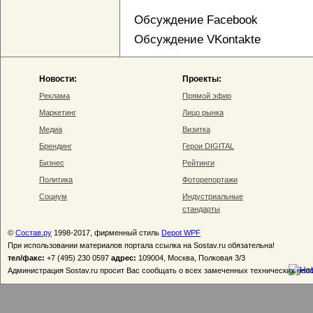
Обсуждение Facebook
Обсуждение VKontakte
Новости:
Проекты:
Реклама
Прямой эфир
Маркетинг
Лицо рынка
Медиа
Визитка
Брендинг
Герои DIGITAL
Бизнес
Рейтинги
Политика
Фоторепортажи
Социум
Индустриальные
стандарты
©
Состав.ру
1998-2017, фирменный стиль
Depot WPF
При использовании материалов портала ссылка на Sostav.ru обязательна!
тел/факс:
+7 (495) 230 0597
адрес:
109004, Москва, Полковая 3/3
Администрация Sostav.ru просит Вас сообщать о всех замеченных технических неп