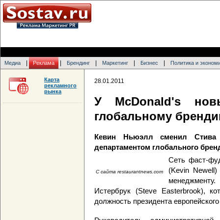
|
|
|
|
|
Медиа
Реклама
Брендинг
Маркетинг
Бизнес
Политика и эконом
Карта
28.01.2011
рекламного
рынка
У McDonald's нов
глобальному бренди
Кевин Ньюэлл сменил Стива 
департаментом глобального брен
Сеть фаст-фу
(Kevin Newell
С сайта restaurantnews.com
менеджменту
Истербрук (Steve Easterbrook), к
должность президента европейского