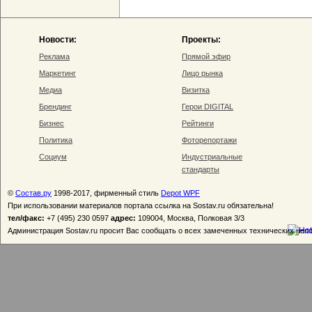
Новости:
Проекты:
Реклама
Прямой эфир
Маркетинг
Лицо рынка
Медиа
Визитка
Брендинг
Герои DIGITAL
Бизнес
Рейтинги
Политика
Фоторепортажи
Социум
Индустриальные
стандарты
©
Состав.ру
1998-2017, фирменный стиль
Depot WPF
При использовании материалов портала ссылка на Sostav.ru обязательна!
тел/факс:
+7 (495) 230 0597
адрес:
109004, Москва, Полковая 3/3
Администрация Sostav.ru просит Вас сообщать о всех замеченных технических неп