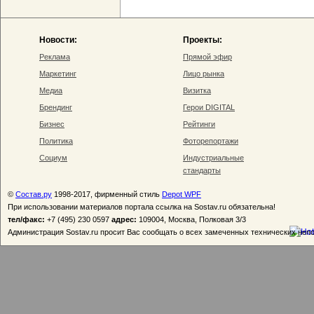
Новости:
Проекты:
Реклама
Прямой эфир
Маркетинг
Лицо рынка
Медиа
Визитка
Брендинг
Герои DIGITAL
Бизнес
Рейтинги
Политика
Фоторепортажи
Социум
Индустриальные
стандарты
©
Состав.ру
1998-2017, фирменный стиль
Depot WPF
При использовании материалов портала ссылка на Sostav.ru обязательна!
тел/факс:
+7 (495) 230 0597
адрес:
109004, Москва, Полковая 3/3
Администрация Sostav.ru просит Вас сообщать о всех замеченных технических неп