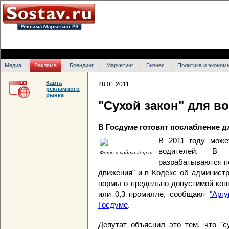
|
|
|
|
|
Медиа
Реклама
Брендинг
Маркетинг
Бизнес
Политика и эконом
Карта
28.01.2011
рекламного
рынка
"Сухой закон" для в
В Госдуме готовят послабление д
В 2011 году може
водителей. В 
Фото с сайта itogi.ru
разрабатываются по
движения" и в Кодекс об админист
нормы о предельно допустимой конц
или 0,3 промилле, сообщают
"Арг
Госдуме
.
Депутат объяснил это тем, что "с