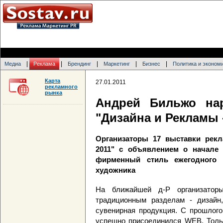
|
|
|
|
|
Медиа
Реклама
Брендинг
Маркетинг
Бизнес
Политика и эконом
Карта
27.01.2011
рекламного
рынка
Андрей Бильжо на
"Дизайна и Рекламы -
Организаторы 17 выставки рекл
2011" с объявлением о начале 
фирменный стиль ежегодного 
художника
На ближайшей д-Р организатор
традиционным разделам - дизайн
сувенирная продукция. С прошлого
успешно присоединился WEB. Тольк