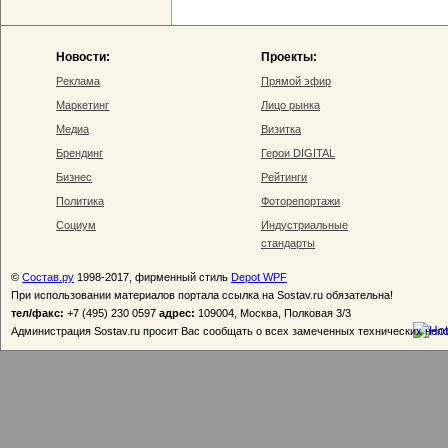
Новости:
Проекты:
Реклама
Прямой эфир
Маркетинг
Лицо рынка
Медиа
Визитка
Брендинг
Герои DIGITAL
Бизнес
Рейтинги
Политика
Фоторепортажи
Социум
Индустриальные
стандарты
©
Состав.ру
1998-2017, фирменный стиль
Depot WPF
При использовании материалов портала ссылка на Sostav.ru обязательна!
тел/факс:
+7 (495) 230 0597
адрес:
109004, Москва, Полковая 3/3
Администрация Sostav.ru просит Вас сообщать о всех замеченных технических неп